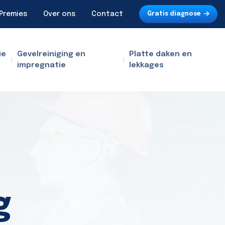
Premies
Over ons
Contact
Gratis diagnose
ie
Gevelreiniging en
Platte daken en
impregnatie
lekkages
g