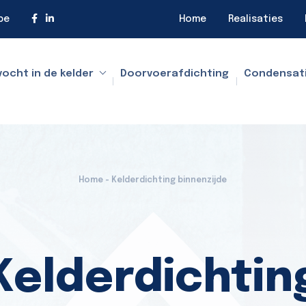
be
Home
Realisaties
vocht in de kelder
Doorvoerafdichting
Condensat
Home - Kelderdichting binnenzijde
Kelderdichtin