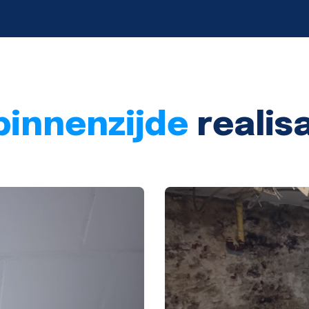
binnenzijde
realis