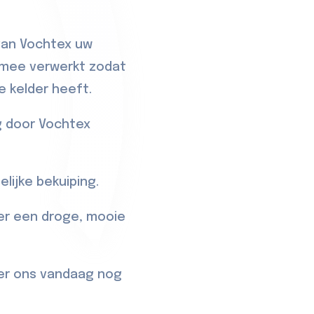
van Vochtex uw
l mee verwerkt zodat
e kelder heeft.
g door Vochtex
lijke bekuiping.
ver een droge, mooie
er
ons vandaag nog