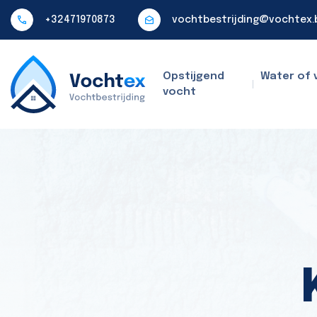
+32471970873
vochtbestrijding@vochtex.
Opstijgend
Water of 
vocht