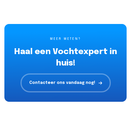
MEER WETEN?
Haal een Vochtexpert in
huis!
Contacteer ons vandaag nog!