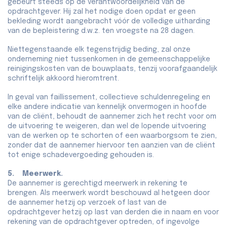
gebeurt steeds op de verantwoordelijkheid van de
opdrachtgever. Hij zal het nodige doen opdat er geen
bekleding wordt aangebracht vóór de volledige uitharding
van de bepleistering d.w.z. ten vroegste na 28 dagen.
Niettegenstaande elk tegenstrijdig beding, zal onze
onderneming niet tussenkomen in de gemeenschappelijke
reinigingskosten van de bouwplaats, tenzij voorafgaandelijk
schriftelijk akkoord hieromtrent.
In geval van faillissement, collectieve schuldenregeling en
elke andere indicatie van kennelijk onvermogen in hoofde
van de cliënt, behoudt de aannemer zich het recht voor om
de uitvoering te weigeren, dan wel de lopende uitvoering
van de werken op te schorten of een waarborgsom te zien,
zonder dat de aannemer hiervoor ten aanzien van de cliënt
tot enige schadevergoeding gehouden is.
5. Meerwerk.
De aannemer is gerechtigd meerwerk in rekening te
brengen. Als meerwerk wordt beschouwd al hetgeen door
de aannemer hetzij op verzoek of last van de
opdrachtgever hetzij op last van derden die in naam en voor
rekening van de opdrachtgever optreden, of ingevolge