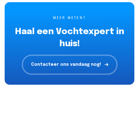
MEER WETEN?
Haal een Vochtexpert in
huis!
Contacteer ons vandaag nog!