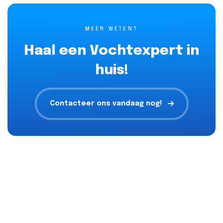
MEER WETEN?
Haal een Vochtexpert in
huis!
Contacteer ons vandaag nog!