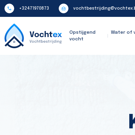
+32471970873
vochtbestrijding@vochtex.
Opstijgend
Water of 
vocht