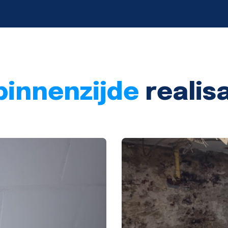
binnenzijde
realis