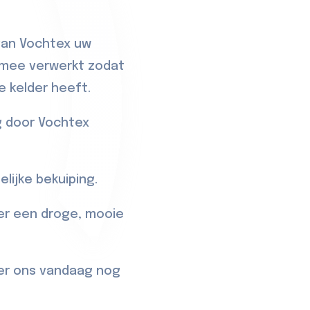
van Vochtex uw
l mee verwerkt zodat
e kelder heeft.
g door Vochtex
lijke bekuiping.
ver een droge, mooie
er
ons vandaag nog