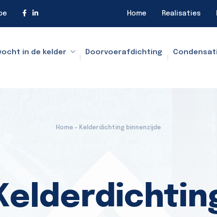
be
Home
Realisaties
vocht in de kelder
Doorvoerafdichting
Condensat
Home - Kelderdichting binnenzijde
Kelderdichtin