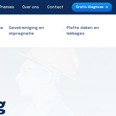
Premies
Over ons
Contact
Gratis diagnose
ie
Gevelreiniging en
Platte daken en
impregnatie
lekkages
g