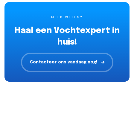
MEER WETEN?
Haal een Vochtexpert in
huis!
Contacteer ons vandaag nog!