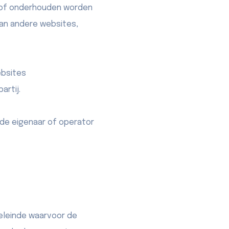
d of onderhouden worden
van andere websites,
ebsites
artij.
 de eigenaar of operator
eleinde waarvoor de