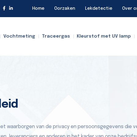
Home
Oorzaken
Lekdetectie
Over o
Vochtmeting
Traceergas
Kleurstof met UV lamp
leid
het waarborgen van de privacy en persoonsgegevens die 
n, leveranciers en anderen in het kader van onze bedrijfs