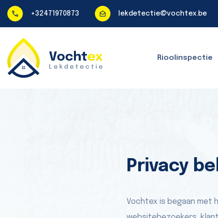
+32471970873
lekdetectie@vochtex.be
Rioolinspectie
Privacy be
Vochtex is begaan met 
websitebezoekers, klante