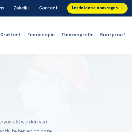
ns
Zakelijk
Contact
Lekdetectie aanvragen
Druktest
Endoscopie
Thermografie
Rookproef
verzameld worden van
activiteiten en op onze