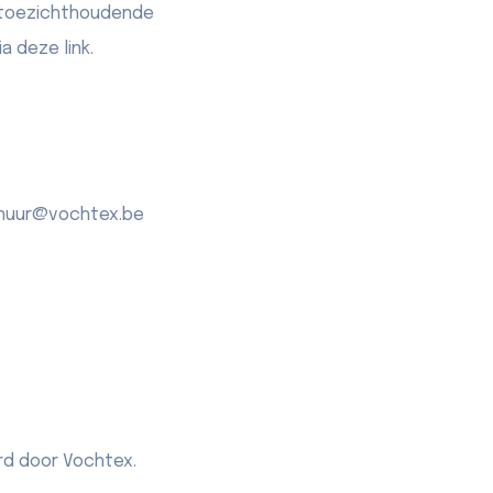
e toezichthoudende
a deze link.
erhuur@vochtex.be
rd door Vochtex.