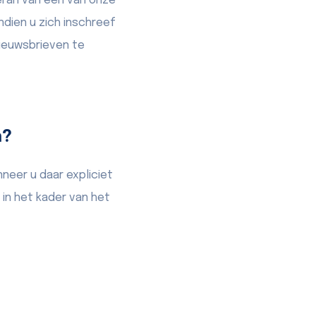
eran van één van onze
dien u zich inschreef
ieuwsbrieven te
n?
neer u daar expliciet
n het kader van het