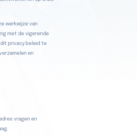
nze werkwijze van
ing met de vigerende
it privacy beleid te
 verzamelen en
ladres vragen en
aag.