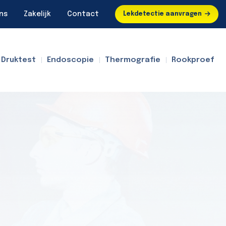
ns
Zakelijk
Contact
Lekdetectie aanvragen
Druktest
Endoscopie
Thermografie
Rookproef