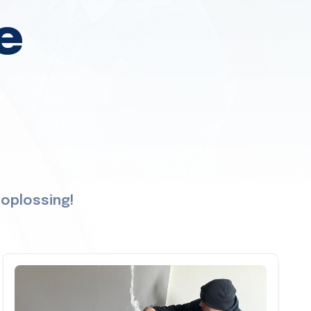
e
 oplossing!