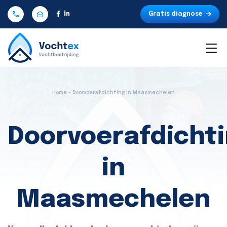
Gratis diagnose
Home - Doorvoerafdichting in Maasmechelen
Doorvoerafdicht
in
Maasmechelen