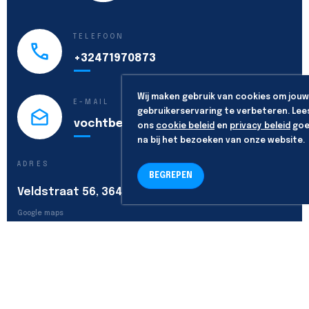
TELEFOON
+32471970873
Wij maken gebruik van cookies om jouw
E-MAIL
gebruikerservaring te verbeteren. Lee
vochtbestrijding@vochtex.be
ons
cookie beleid
en
privacy beleid
goe
na bij het bezoeken van onze website.
ADRES
BEGREPEN
Veldstraat 56, 3640 Kinrooi
Google maps
VOLG ONS