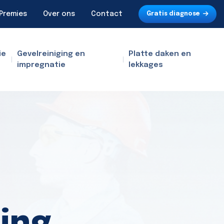
Premies
Over ons
Contact
Gratis diagnose
ie
Gevelreiniging en
Platte daken en
impregnatie
lekkages
ing