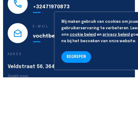
+32471970873
Wij maken gebruik van cookies om jouw
E-MAIL
gebruikerservaring te verbeteren. Lee
ons
cookie beleid
en
privacy beleid
goe
vochtbestrijding@vochtex.be
na bij het bezoeken van onze website.
ADRES
BEGREPEN
Veldstraat 56, 3640 Kinrooi
Google maps
VOLG ONS
Algemene voorwaarden
-
Privacy policy
-
Cookie policy
Copyright & powered by
codecraft