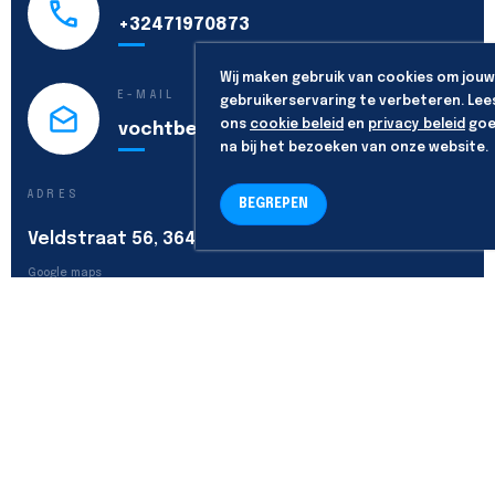
+32471970873
Wij maken gebruik van cookies om jouw
E-MAIL
gebruikerservaring te verbeteren. Lee
ons
cookie beleid
en
privacy beleid
goe
vochtbestrijding@vochtex.be
na bij het bezoeken van onze website.
ADRES
BEGREPEN
Veldstraat 56, 3640 Kinrooi
Google maps
VOLG ONS
Algemene voorwaarden
-
Privacy policy
-
Cookie policy
Copyright & powered by
codecraft