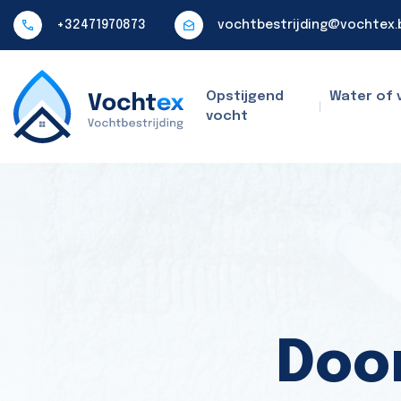
+32471970873
vochtbestrijding@vochtex.
Opstijgend
Water of 
vocht
Door