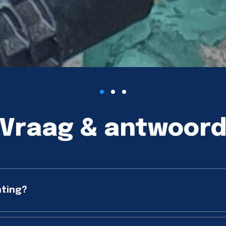
Vraag & antwoor
hting?