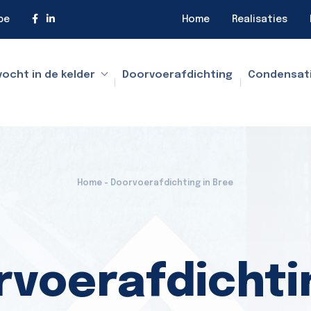
be
Home
Realisaties
vocht in de kelder
Doorvoerafdichting
Condensat
Home - Doorvoerafdichting in Bree
voerafdichti