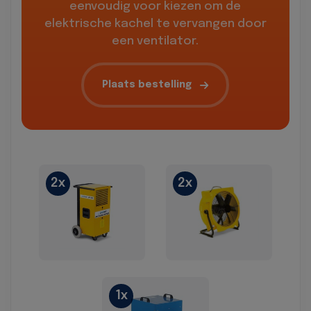
eenvoudig voor kiezen om de
elektrische kachel te vervangen door
een ventilator.
Plaats bestelling
2x
2x
1x