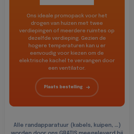
Ons ideale promopack voor het
drogen van huizen met twee
verdiepingen of meerdere ruimtes op
dezelfde verdieping. Gezien de
hogere temperaturen kan u er
eenvoudig voor kiezen om de
elektrische kachel te vervangen door
een ventilator.
Plaats bestelling
Alle randapparatuur (kabels, kuipen, …)
worden door ons GRATIS meegeleverd bij