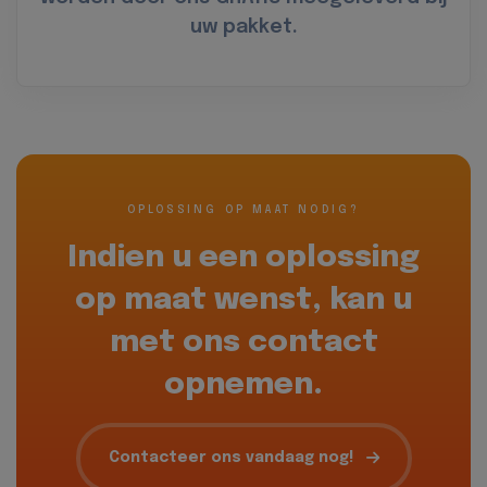
uw pakket.
OPLOSSING OP MAAT NODIG?
Indien u een oplossing
op maat wenst, kan u
met ons contact
opnemen.
Contacteer ons vandaag nog!