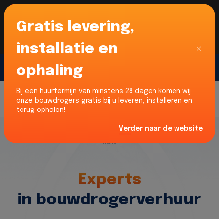
Gratis levering,
Voor onze Nederlandse klanten... Wij zijn maar
liefst 52% goedkoper dan verhuurders uit NL -
limburg en Noord-Brabant!
|
Lees meer
Sluiten
installatie en
ophaling
Gratis offerte
Bij een huurtermijn van minstens 28 dagen komen wij
onze bouwdrogers gratis bij u leveren, installeren en
terug ophalen!
Verder naar de website
Home
Experts
in bouwdrogerverhuur