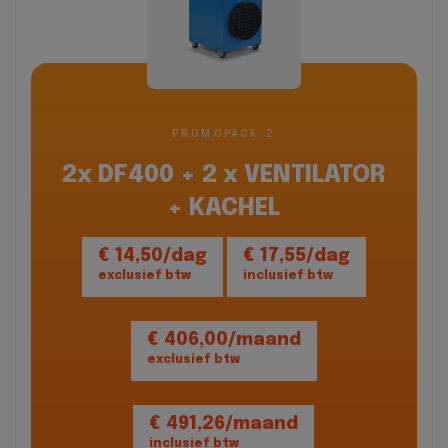
PROMOPACK 2
2x DF400 + 2 x VENTILATOR
+ KACHEL
€ 14,50/dag
€ 17,55/dag
exclusief btw
inclusief btw
€ 406,00/maand
exclusief btw
€ 491,26/maand
inclusief btw