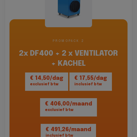
PROMOPACK 2
2x DF400 + 2 x VENTILATOR
+ KACHEL
€ 14,50/dag
€ 17,55/dag
exclusief btw
inclusief btw
€ 406,00/maand
exclusief btw
€ 491,26/maand
inclusief btw