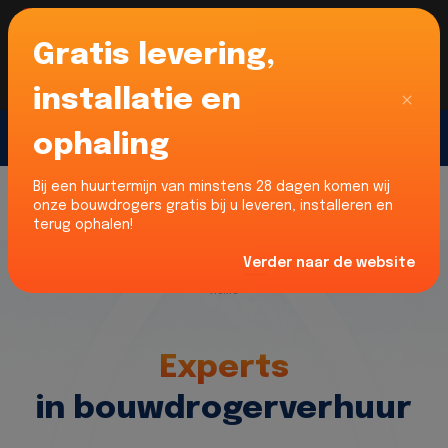
Gratis levering,
Voor onze Nederlandse klanten... Wij zijn maar
liefst 52% goedkoper dan verhuurders uit NL -
limburg en Noord-Brabant!
|
Lees meer
Sluiten
installatie en
ophaling
Gratis offerte
Bij een huurtermijn van minstens 28 dagen komen wij
onze bouwdrogers gratis bij u leveren, installeren en
terug ophalen!
Verder naar de website
Home
Experts
in bouwdrogerverhuur