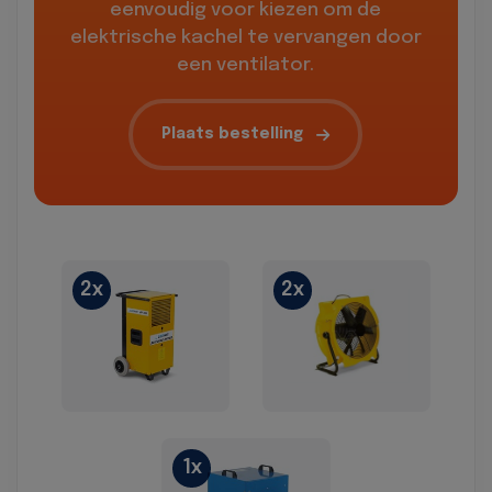
eenvoudig voor kiezen om de
elektrische kachel te vervangen door
een ventilator.
Plaats bestelling
2x
2x
1x