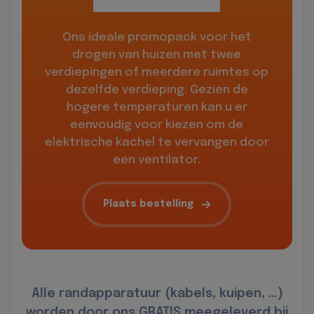
Ons ideale promopack voor het
drogen van huizen met twee
verdiepingen of meerdere ruimtes op
dezelfde verdieping. Gezien de
hogere temperaturen kan u er
eenvoudig voor kiezen om de
elektrische kachel te vervangen door
een ventilator.
Plaats bestelling
Alle randapparatuur (kabels, kuipen, …)
worden door ons GRATIS meegeleverd bij