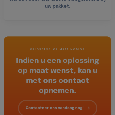
uw pakket.
OPLOSSING OP MAAT NODIG?
Indien u een oplossing
op maat wenst, kan u
met ons contact
opnemen.
Contacteer ons vandaag nog!