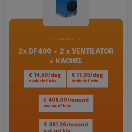
PROMOPACK 2
2x DF400 + 2 x VENTILATOR
+ KACHEL
€ 14,50/dag
€ 17,55/dag
exclusief btw
inclusief btw
€ 406,00/maand
exclusief btw
€ 491,26/maand
inclusief btw