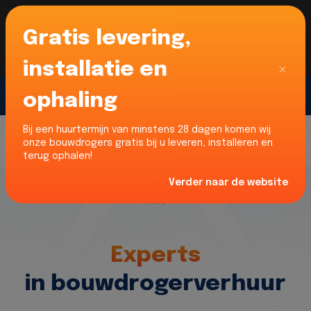
Gratis levering,
Voor onze Nederlandse klanten... Wij zijn maar
liefst 52% goedkoper dan verhuurders uit NL -
limburg en Noord-Brabant!
|
Lees meer
Sluiten
installatie en
ophaling
Gratis offerte
Bij een huurtermijn van minstens 28 dagen komen wij
onze bouwdrogers gratis bij u leveren, installeren en
terug ophalen!
Verder naar de website
Home
Experts
in bouwdrogerverhuur