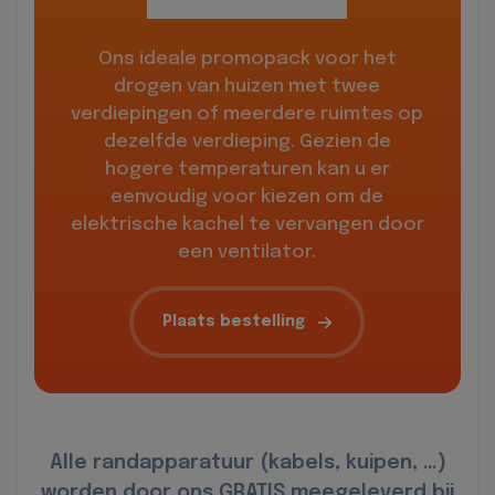
Ons ideale promopack voor het
drogen van huizen met twee
verdiepingen of meerdere ruimtes op
dezelfde verdieping. Gezien de
hogere temperaturen kan u er
eenvoudig voor kiezen om de
elektrische kachel te vervangen door
een ventilator.
Plaats bestelling
Alle randapparatuur (kabels, kuipen, …)
worden door ons GRATIS meegeleverd bij