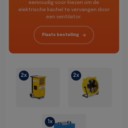
eenvoudig voor kiezen om de
elektrische kachel te vervangen door
een ventilator.
Plaats bestelling
2x
2x
1x