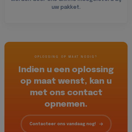
uw pakket.
OPLOSSING OP MAAT NODIG?
Indien u een oplossing
op maat wenst, kan u
met ons contact
opnemen.
Contacteer ons vandaag nog!