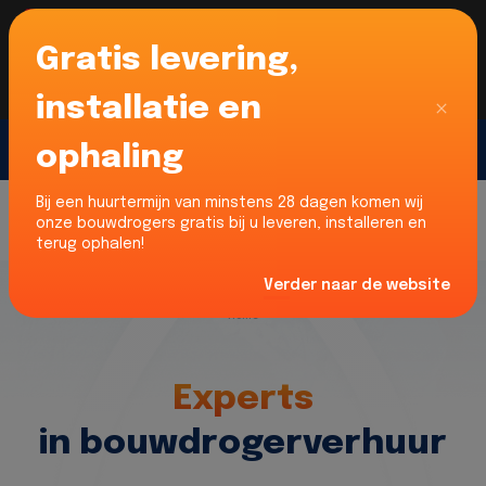
Gratis levering,
Voor onze Nederlandse klanten... Wij zijn maar
liefst 52% goedkoper dan verhuurders uit NL -
limburg en Noord-Brabant!
|
Lees meer
Sluiten
installatie en
ophaling
Gratis offerte
Bij een huurtermijn van minstens 28 dagen komen wij
onze bouwdrogers gratis bij u leveren, installeren en
terug ophalen!
Verder naar de website
Home
Experts
in bouwdrogerverhuur