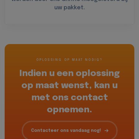
uw pakket.
OPLOSSING OP MAAT NODIG?
Indien u een oplossing
op maat wenst, kan u
met ons contact
opnemen.
Contacteer ons vandaag nog!