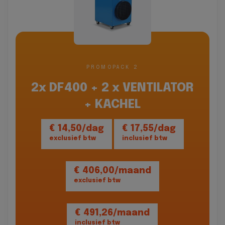
PROMOPACK 2
2x DF400 + 2 x VENTILATOR
+ KACHEL
€ 14,50/dag
€ 17,55/dag
exclusief btw
inclusief btw
€ 406,00/maand
exclusief btw
€ 491,26/maand
inclusief btw