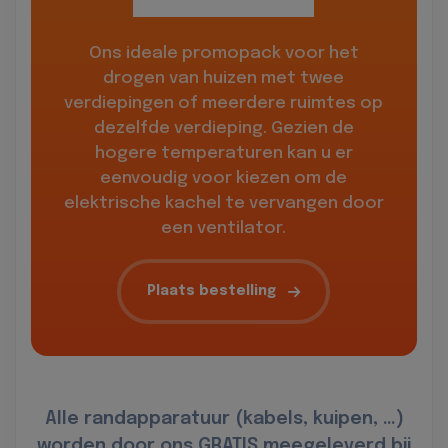
Ons ideale promopack voor het
drogen van huizen met twee
verdiepingen of meerdere ruimtes op
dezelfde verdieping. Gezien de
hogere temperaturen kan u er
eenvoudig voor kiezen om de
elektrische kachel te vervangen door
een ventilator.
Plaats bestelling
Alle randapparatuur (kabels, kuipen, …)
worden door ons GRATIS meegeleverd bij