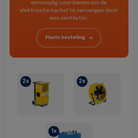
eenvoudig voor kiezen om de
elektrische kachel te vervangen door
een ventilator.
Plaats bestelling
2x
2x
1x