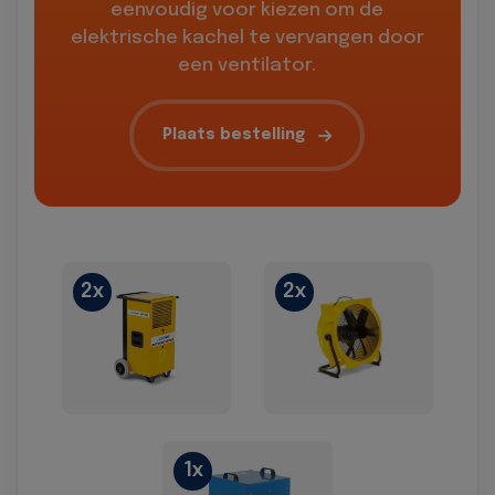
eenvoudig voor kiezen om de
elektrische kachel te vervangen door
een ventilator.
Plaats bestelling
2x
2x
1x