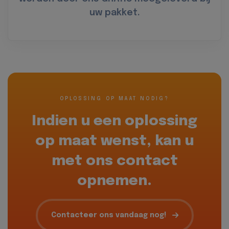
uw pakket.
OPLOSSING OP MAAT NODIG?
Indien u een oplossing
op maat wenst, kan u
met ons contact
opnemen.
Contacteer ons vandaag nog!