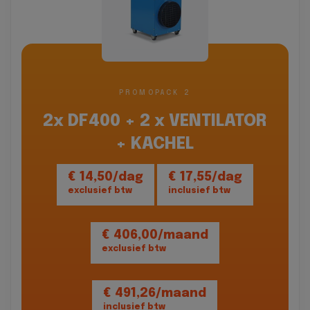
PROMOPACK 2
2x DF400 + 2 x VENTILATOR
+ KACHEL
€ 14,50/dag
€ 17,55/dag
exclusief btw
inclusief btw
€ 406,00/maand
exclusief btw
€ 491,26/maand
inclusief btw