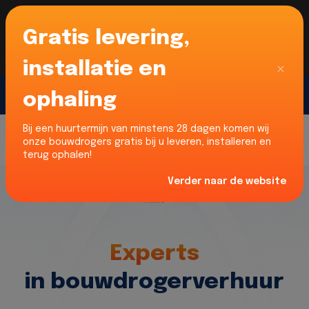
Gratis levering,
Voor onze Nederlandse klanten... Wij zijn maar
liefst 52% goedkoper dan verhuurders uit NL -
limburg en Noord-Brabant!
|
Lees meer
Sluiten
installatie en
ophaling
Gratis offerte
Bij een huurtermijn van minstens 28 dagen komen wij
onze bouwdrogers gratis bij u leveren, installeren en
terug ophalen!
Verder naar de website
Home
Experts
in bouwdrogerverhuur