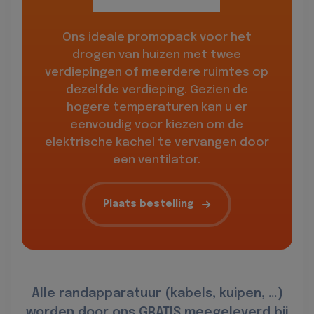
Ons ideale promopack voor het
drogen van huizen met twee
verdiepingen of meerdere ruimtes op
dezelfde verdieping. Gezien de
hogere temperaturen kan u er
eenvoudig voor kiezen om de
elektrische kachel te vervangen door
een ventilator.
Plaats bestelling
Alle randapparatuur (kabels, kuipen, …)
worden door ons GRATIS meegeleverd bij