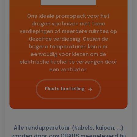
Ons ideale promopack voor het
drogen van huizen met twee
verdiepingen of meerdere ruimtes op
dezelfde verdieping. Gezien de
hogere temperaturen kan u er
eenvoudig voor kiezen om de
elektrische kachel te vervangen door
een ventilator.
Plaats bestelling
Alle randapparatuur (kabels, kuipen, …)
worden door ons GRATIS meegeleverd bij