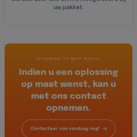
uw pakket.
OPLOSSING OP MAAT NODIG?
Indien u een oplossing
op maat wenst, kan u
met ons contact
opnemen.
Contacteer ons vandaag nog!