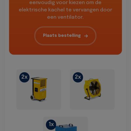
eenvoudig voor kiezen om de
elektrische kachel te vervangen door
een ventilator.
Plaats bestelling
2x
2x
1x