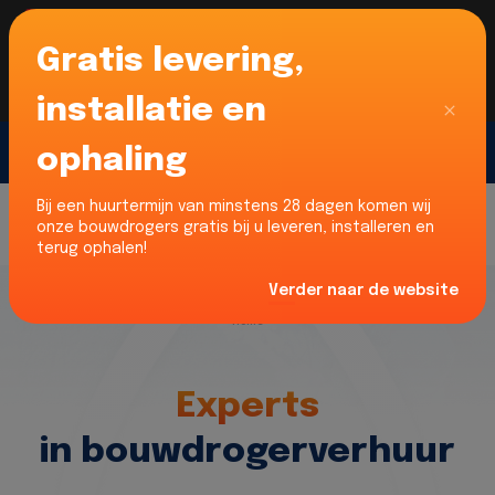
Gratis levering,
Voor onze Nederlandse klanten... Wij zijn maar
liefst 52% goedkoper dan verhuurders uit NL -
limburg en Noord-Brabant!
|
Lees meer
Sluiten
installatie en
ophaling
Gratis offerte
Bij een huurtermijn van minstens 28 dagen komen wij
onze bouwdrogers gratis bij u leveren, installeren en
terug ophalen!
Verder naar de website
Home
Experts
in bouwdrogerverhuur