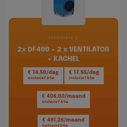
PROMOPACK 2
2x DF400 + 2 x VENTILATOR
+ KACHEL
€ 14,50/dag
€ 17,55/dag
exclusief btw
inclusief btw
€ 406,00/maand
exclusief btw
€ 491,26/maand
inclusief btw