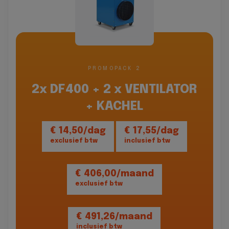
PROMOPACK 2
2x DF400 + 2 x VENTILATOR
+ KACHEL
€ 14,50/dag
€ 17,55/dag
exclusief btw
inclusief btw
€ 406,00/maand
exclusief btw
€ 491,26/maand
inclusief btw