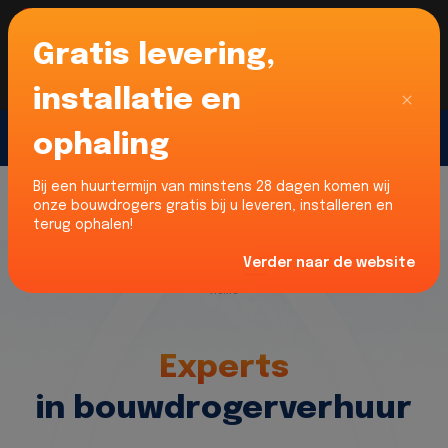
Gratis levering,
Voor onze Nederlandse klanten... Wij zijn maar
liefst 52% goedkoper dan verhuurders uit NL -
limburg en Noord-Brabant!
|
Lees meer
Sluiten
installatie en
ophaling
Gratis offerte
Bij een huurtermijn van minstens 28 dagen komen wij
onze bouwdrogers gratis bij u leveren, installeren en
terug ophalen!
Verder naar de website
Home
Experts
in bouwdrogerverhuur