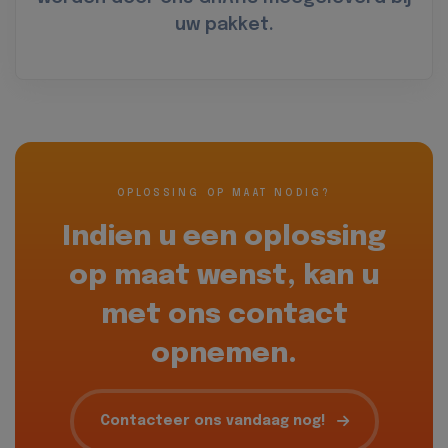
uw pakket.
OPLOSSING OP MAAT NODIG?
Indien u een oplossing
op maat wenst, kan u
met ons contact
opnemen.
Contacteer ons vandaag nog!