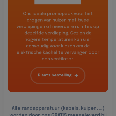
Ons ideale promopack voor het
drogen van huizen met twee
verdiepingen of meerdere ruimtes op
dezelfde verdieping. Gezien de
hogere temperaturen kan u er
eenvoudig voor kiezen om de
elektrische kachel te vervangen door
een ventilator.
Plaats bestelling
Alle randapparatuur (kabels, kuipen, …)
worden door ons GRATIS meegeleverd bij