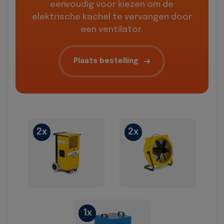
eenvoudig voor kiezen om de
elektrische kachel te vervangen door
een ventilator.
Plaats bestelling
2x
2x
1x