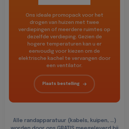
Ons ideale promopack voor het
drogen van huizen met twee
verdiepingen of meerdere ruimtes op
dezelfde verdieping. Gezien de
hogere temperaturen kan u er
eenvoudig voor kiezen om de
elektrische kachel te vervangen door
een ventilator.
Plaats bestelling
Alle randapparatuur (kabels, kuipen, …)
worden door ons GRATIS meegeleverd bij