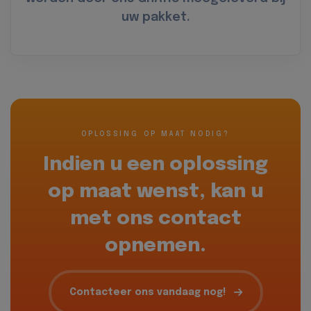
uw pakket.
OPLOSSING OP MAAT NODIG?
Indien u een oplossing
op maat wenst, kan u
met ons contact
opnemen.
Contacteer ons vandaag nog!