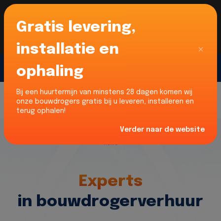
Gratis levering,
Voor onze Nederlandse klanten... Wij zijn maar
liefst 52% goedkoper dan verhuurders uit NL -
limburg en Noord-Brabant!
|
Lees meer
Sluiten
installatie en
ophaling
Gratis offerte
Bij een huurtermijn van minstens 28 dagen komen wij
onze bouwdrogers gratis bij u leveren, installeren en
terug ophalen!
Verder naar de website
Home
Experts
in bouwdrogerverhuur