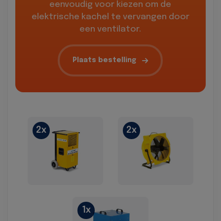
eenvoudig voor kiezen om de
elektrische kachel te vervangen door
een ventilator.
Plaats bestelling
2x
2x
1x