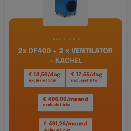
PROMOPACK 2
2x DF400 + 2 x VENTILATOR
+ KACHEL
€ 14,50/dag
€ 17,55/dag
exclusief btw
inclusief btw
€ 406,00/maand
exclusief btw
€ 491,26/maand
inclusief btw