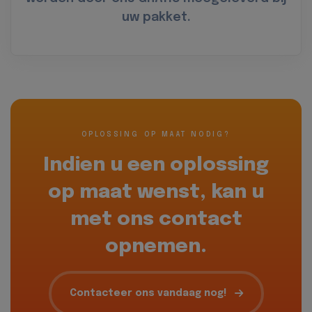
uw pakket.
OPLOSSING OP MAAT NODIG?
Indien u een oplossing
op maat wenst, kan u
met ons contact
opnemen.
Contacteer ons vandaag nog!