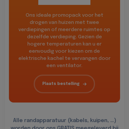
Ons ideale promopack voor het
drogen van huizen met twee
verdiepingen of meerdere ruimtes op
dezelfde verdieping. Gezien de
hogere temperaturen kan u er
eenvoudig voor kiezen om de
elektrische kachel te vervangen door
een ventilator.
Plaats bestelling
Alle randapparatuur (kabels, kuipen, …)
worden door ons GRATIS meegeleverd bij