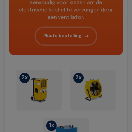
eenvoudig voor kiezen om de
elektrische kachel te vervangen door
een ventilator.
Plaats bestelling
2x
2x
1x