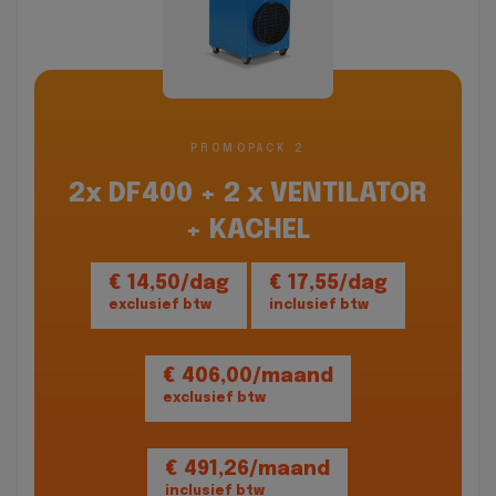
PROMOPACK 2
2x DF400 + 2 x VENTILATOR
+ KACHEL
€ 14,50/dag
€ 17,55/dag
exclusief btw
inclusief btw
€ 406,00/maand
exclusief btw
€ 491,26/maand
inclusief btw