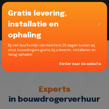
Gratis levering,
Voor onze Nederlandse klanten... Wij zijn maar
liefst 52% goedkoper dan verhuurders uit NL -
limburg en Noord-Brabant!
|
Lees meer
Sluiten
installatie en
ophaling
Gratis offerte
Bij een huurtermijn van minstens 28 dagen komen wij
onze bouwdrogers gratis bij u leveren, installeren en
terug ophalen!
Verder naar de website
Home
Experts
in bouwdrogerverhuur