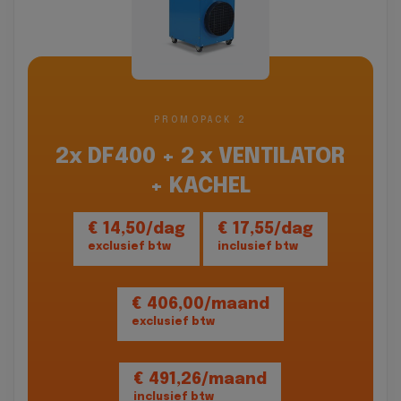
PROMOPACK 2
2x DF400 + 2 x VENTILATOR
+ KACHEL
€ 14,50/dag
€ 17,55/dag
exclusief btw
inclusief btw
€ 406,00/maand
exclusief btw
€ 491,26/maand
inclusief btw