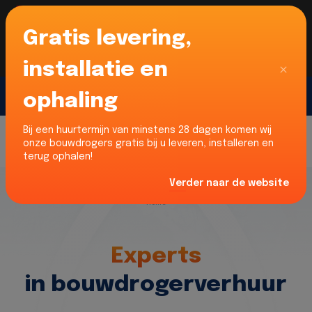
Gratis levering,
Voor onze Nederlandse klanten... Wij zijn maar
liefst 52% goedkoper dan verhuurders uit NL -
limburg en Noord-Brabant!
|
Lees meer
Sluiten
installatie en
ophaling
Gratis offerte
Bij een huurtermijn van minstens 28 dagen komen wij
onze bouwdrogers gratis bij u leveren, installeren en
terug ophalen!
Verder naar de website
Home
Experts
in bouwdrogerverhuur