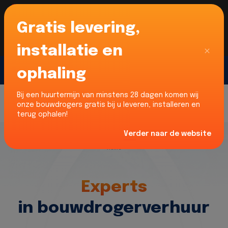
Gratis levering,
Voor onze Nederlandse klanten... Wij zijn maar
liefst 52% goedkoper dan verhuurders uit NL -
limburg en Noord-Brabant!
|
Lees meer
Sluiten
installatie en
ophaling
Gratis offerte
Bij een huurtermijn van minstens 28 dagen komen wij
onze bouwdrogers gratis bij u leveren, installeren en
terug ophalen!
Verder naar de website
Home
Experts
in bouwdrogerverhuur