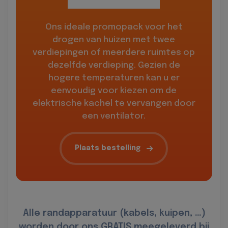
Ons ideale promopack voor het
drogen van huizen met twee
verdiepingen of meerdere ruimtes op
dezelfde verdieping. Gezien de
hogere temperaturen kan u er
eenvoudig voor kiezen om de
elektrische kachel te vervangen door
een ventilator.
Plaats bestelling
Alle randapparatuur (kabels, kuipen, …)
worden door ons GRATIS meegeleverd bij