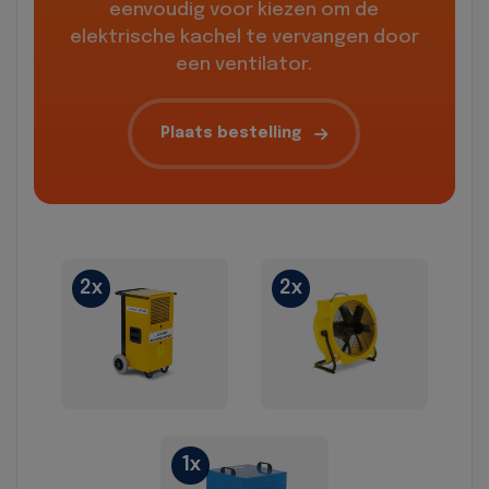
eenvoudig voor kiezen om de
elektrische kachel te vervangen door
een ventilator.
Plaats bestelling
2x
2x
1x