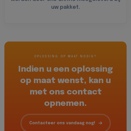
uw pakket.
OPLOSSING OP MAAT NODIG?
Indien u een oplossing
op maat wenst, kan u
met ons contact
opnemen.
Contacteer ons vandaag nog!