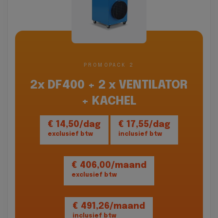
PROMOPACK 2
2x DF400 + 2 x VENTILATOR
+ KACHEL
€ 14,50/dag
€ 17,55/dag
exclusief btw
inclusief btw
€ 406,00/maand
exclusief btw
€ 491,26/maand
inclusief btw