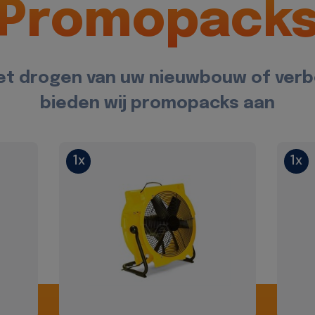
Promopack
et drogen van uw nieuwbouw of ver
bieden wij promopacks aan
1x
1x