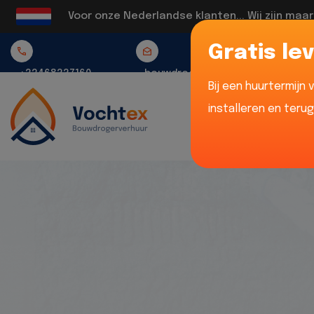
Voor onze Nederlandse klanten... Wij zijn maa
Gratis lev
+32468337160
bouwdrogerverhuur@vochtex.be
Bij een huurtermijn
installeren en teru