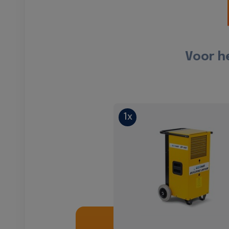
Voor h
1x