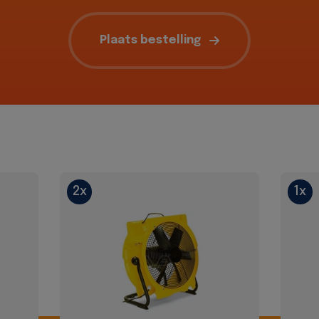
Plaats bestelling
2x
1x