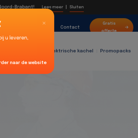
 Noord-Brabant!
|
Lees meer
Sluiten
g
Over
Gratis
Blog
Contact
offerte
ons
j u leveren,
f400
Ventilator
Elektrische kachel
Promopacks
rder naar de website