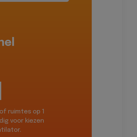
hel
f ruimtes op 1
dig voor kiezen
ilator.