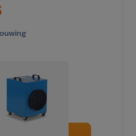
s
bouwing