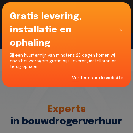
Gratis levering,
Voor onze Nederlandse klanten... Wij zijn maar
liefst 52% goedkoper dan verhuurders uit NL -
limburg en Noord-Brabant!
|
Lees meer
Sluiten
installatie en
ophaling
Gratis offerte
Bij een huurtermijn van minstens 28 dagen komen wij
onze bouwdrogers gratis bij u leveren, installeren en
terug ophalen!
Verder naar de website
Home
Experts
in bouwdrogerverhuur