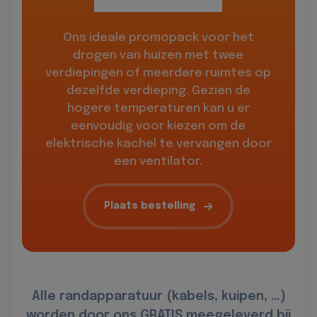
Ons ideale promopack voor het
drogen van huizen met twee
verdiepingen of meerdere ruimtes op
dezelfde verdieping. Gezien de
hogere temperaturen kan u er
eenvoudig voor kiezen om de
elektrische kachel te vervangen door
een ventilator.
Plaats bestelling
Alle randapparatuur (kabels, kuipen, …)
worden door ons GRATIS meegeleverd bij