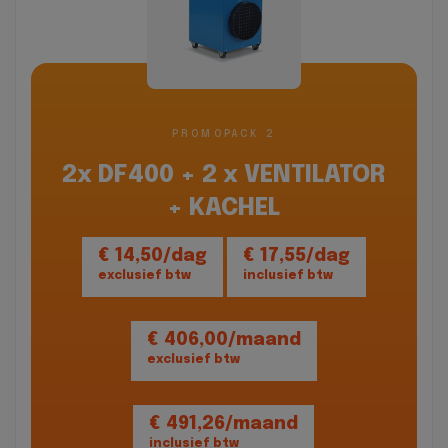
PROMOPACK 2
2x DF400 + 2 x VENTILATOR
+ KACHEL
€ 14,50/dag
€ 17,55/dag
exclusief btw
inclusief btw
€ 406,00/maand
exclusief btw
€ 491,26/maand
inclusief btw