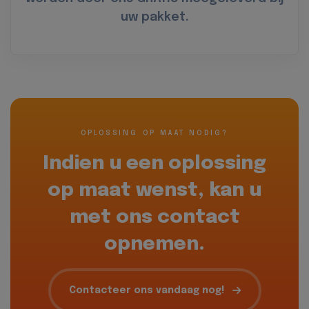
uw pakket.
OPLOSSING OP MAAT NODIG?
Indien u een oplossing
op maat wenst, kan u
met ons contact
opnemen.
Contacteer ons vandaag nog!