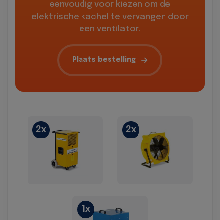
eenvoudig voor kiezen om de
elektrische kachel te vervangen door
een ventilator.
Plaats bestelling
2x
2x
1x