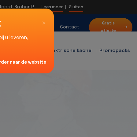
 Noord-Brabant!
|
Lees meer
Sluiten
g
Over
Gratis
Blog
Contact
offerte
ons
j u leveren,
f400
Ventilator
Elektrische kachel
Promopacks
rder naar de website