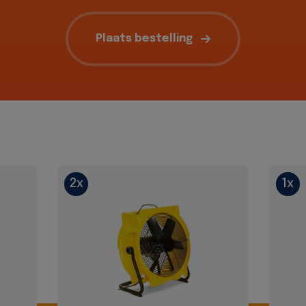
Plaats bestelling
2x
1x