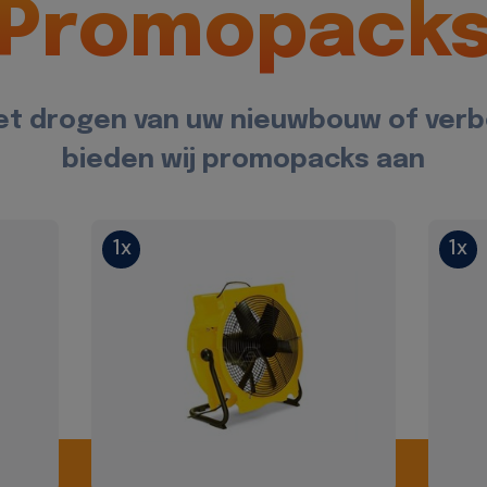
Promopack
et drogen van uw nieuwbouw of ver
bieden wij promopacks aan
1x
1x