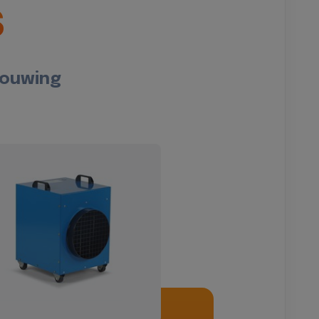
s
bouwing