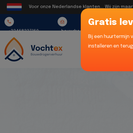
Voor onze Nederlandse klanten... Wij zijn maa
Gratis lev
+32468337160
bouwdrogerverhuur@vochtex.be
Bij een huurtermijn
installeren en teru