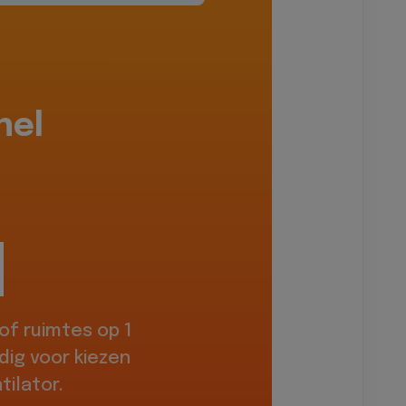
hel
f ruimtes op 1
dig voor kiezen
ilator.