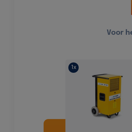
Voor h
1x