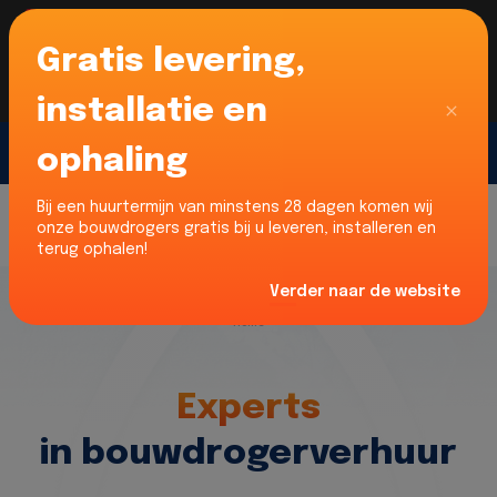
Gratis levering,
Voor onze Nederlandse klanten... Wij zijn maar
liefst 52% goedkoper dan verhuurders uit NL -
limburg en Noord-Brabant!
|
Lees meer
Sluiten
installatie en
ophaling
Gratis offerte
Bij een huurtermijn van minstens 28 dagen komen wij
onze bouwdrogers gratis bij u leveren, installeren en
terug ophalen!
Verder naar de website
Home
Experts
in bouwdrogerverhuur