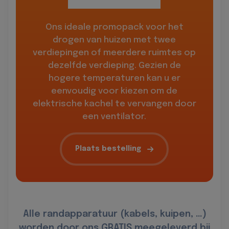
Ons ideale promopack voor het
drogen van huizen met twee
verdiepingen of meerdere ruimtes op
dezelfde verdieping. Gezien de
hogere temperaturen kan u er
eenvoudig voor kiezen om de
elektrische kachel te vervangen door
een ventilator.
Plaats bestelling
Alle randapparatuur (kabels, kuipen, …)
worden door ons GRATIS meegeleverd bij