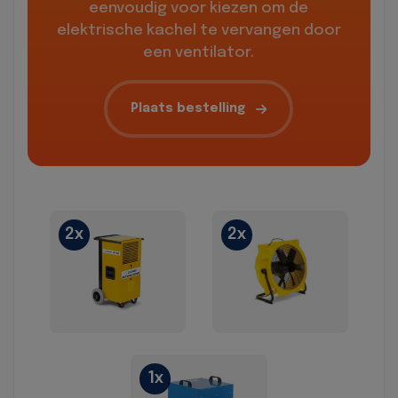
eenvoudig voor kiezen om de
elektrische kachel te vervangen door
een ventilator.
Plaats bestelling
2x
2x
1x