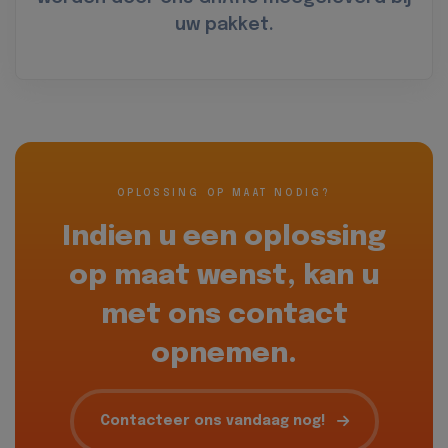
uw pakket.
OPLOSSING OP MAAT NODIG?
Indien u een oplossing
op maat wenst, kan u
met ons contact
opnemen.
Contacteer ons vandaag nog!