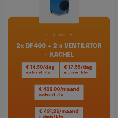
PROMOPACK 2
2x DF400 + 2 x VENTILATOR
+ KACHEL
€ 14,50/dag
€ 17,55/dag
exclusief btw
inclusief btw
€ 406,00/maand
exclusief btw
€ 491,26/maand
inclusief btw