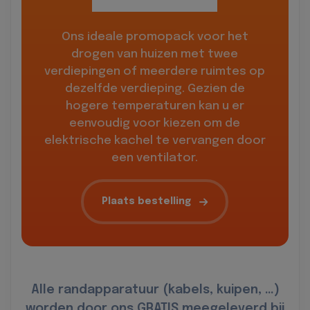
Ons ideale promopack voor het
drogen van huizen met twee
verdiepingen of meerdere ruimtes op
dezelfde verdieping. Gezien de
hogere temperaturen kan u er
eenvoudig voor kiezen om de
elektrische kachel te vervangen door
een ventilator.
Plaats bestelling
Alle randapparatuur (kabels, kuipen, …)
worden door ons GRATIS meegeleverd bij