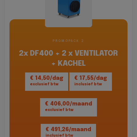
PROMOPACK 2
2x DF400 + 2 x VENTILATOR
+ KACHEL
€ 14,50/dag
€ 17,55/dag
exclusief btw
inclusief btw
€ 406,00/maand
exclusief btw
€ 491,26/maand
inclusief btw