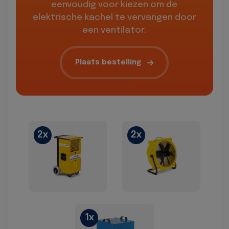
eenvoudig voor kiezen om de
elektrische kachel te vervangen door
een ventilator.
Plaats bestelling
2x
2x
1x