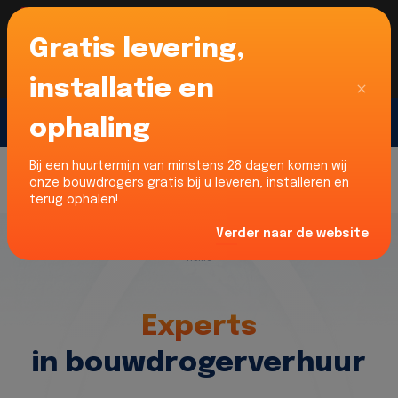
Gratis levering,
Voor onze Nederlandse klanten... Wij zijn maar
liefst 52% goedkoper dan verhuurders uit NL -
limburg en Noord-Brabant!
|
Lees meer
Sluiten
installatie en
ophaling
Gratis offerte
Bij een huurtermijn van minstens 28 dagen komen wij
onze bouwdrogers gratis bij u leveren, installeren en
terug ophalen!
Verder naar de website
Home
Experts
in bouwdrogerverhuur