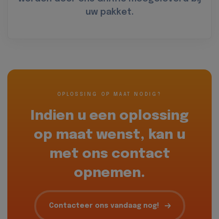
uw pakket.
OPLOSSING OP MAAT NODIG?
Indien u een oplossing
op maat wenst, kan u
met ons contact
opnemen.
Contacteer ons vandaag nog!