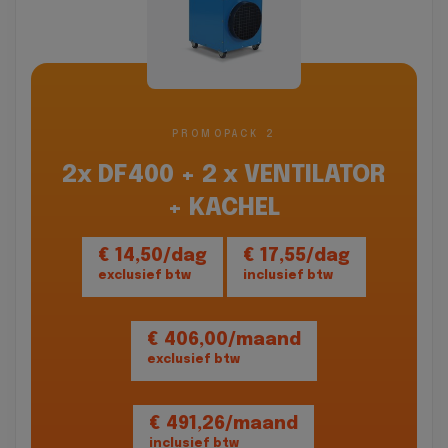
PROMOPACK 2
2x DF400 + 2 x VENTILATOR
+ KACHEL
€ 14,50/dag
€ 17,55/dag
exclusief btw
inclusief btw
€ 406,00/maand
exclusief btw
€ 491,26/maand
inclusief btw