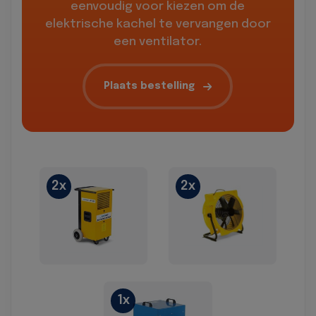
eenvoudig voor kiezen om de
elektrische kachel te vervangen door
een ventilator.
Plaats bestelling
2x
2x
1x