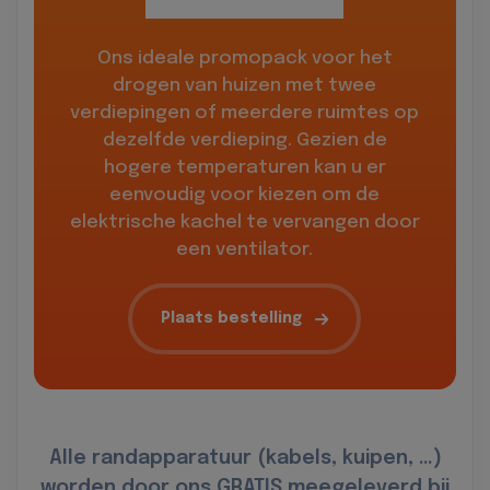
Ons ideale promopack voor het
drogen van huizen met twee
verdiepingen of meerdere ruimtes op
dezelfde verdieping. Gezien de
hogere temperaturen kan u er
eenvoudig voor kiezen om de
elektrische kachel te vervangen door
een ventilator.
Plaats bestelling
Alle randapparatuur (kabels, kuipen, …)
worden door ons GRATIS meegeleverd bij