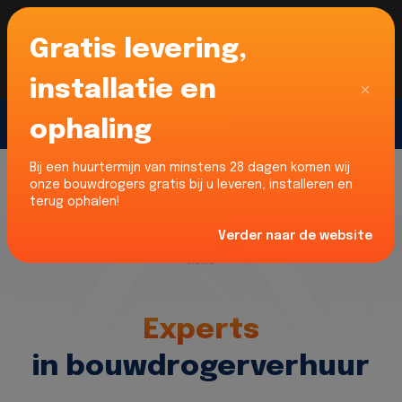
Gratis levering,
Voor onze Nederlandse klanten... Wij zijn maar
liefst 52% goedkoper dan verhuurders uit NL -
limburg en Noord-Brabant!
|
Lees meer
Sluiten
installatie en
ophaling
Gratis offerte
Bij een huurtermijn van minstens 28 dagen komen wij
onze bouwdrogers gratis bij u leveren, installeren en
terug ophalen!
Verder naar de website
Home
Experts
in bouwdrogerverhuur