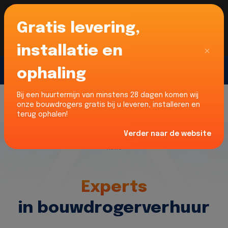
Gratis levering,
Voor onze Nederlandse klanten... Wij zijn maar
liefst 52% goedkoper dan verhuurders uit NL -
limburg en Noord-Brabant!
|
Lees meer
Sluiten
installatie en
ophaling
Gratis offerte
Bij een huurtermijn van minstens 28 dagen komen wij
onze bouwdrogers gratis bij u leveren, installeren en
terug ophalen!
Verder naar de website
Home
Experts
in bouwdrogerverhuur