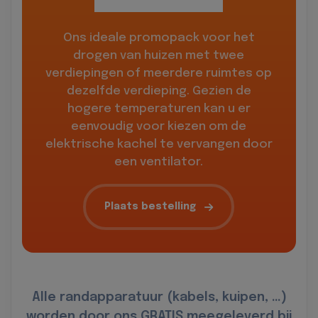
Ons ideale promopack voor het
drogen van huizen met twee
verdiepingen of meerdere ruimtes op
dezelfde verdieping. Gezien de
hogere temperaturen kan u er
eenvoudig voor kiezen om de
elektrische kachel te vervangen door
een ventilator.
Plaats bestelling
Alle randapparatuur (kabels, kuipen, …)
worden door ons GRATIS meegeleverd bij