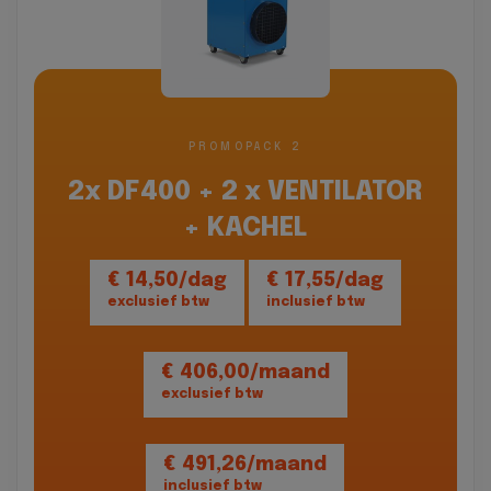
PROMOPACK 2
2x DF400 + 2 x VENTILATOR
+ KACHEL
€ 14,50/dag
€ 17,55/dag
exclusief btw
inclusief btw
€ 406,00/maand
exclusief btw
€ 491,26/maand
inclusief btw