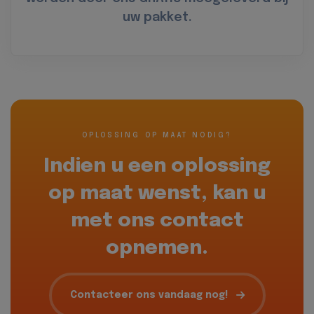
uw pakket.
OPLOSSING OP MAAT NODIG?
Indien u een oplossing
op maat wenst, kan u
met ons contact
opnemen.
Contacteer ons vandaag nog!