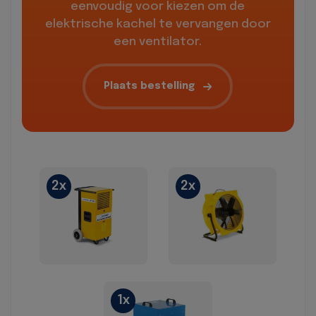
eenvoudig voor kiezen om de
elektrische kachel te vervangen door
een ventilator.
Plaats bestelling
2x
2x
1x