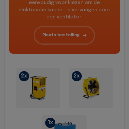
eenvoudig voor kiezen om de
elektrische kachel te vervangen door
een ventilator.
Plaats bestelling
2x
2x
1x