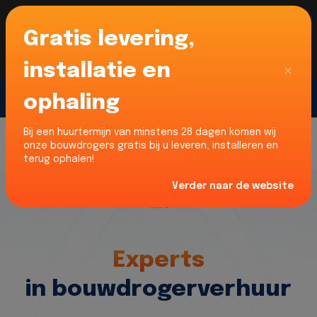
Gratis levering,
Voor onze Nederlandse klanten... Wij zijn maar
liefst 52% goedkoper dan verhuurders uit NL -
limburg en Noord-Brabant!
|
Lees meer
Sluiten
installatie en
ophaling
Gratis offerte
Bij een huurtermijn van minstens 28 dagen komen wij
onze bouwdrogers gratis bij u leveren, installeren en
terug ophalen!
Verder naar de website
Home
Experts
in bouwdrogerverhuur