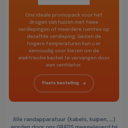
Ons ideale promopack voor het
drogen van huizen met twee
verdiepingen of meerdere ruimtes op
dezelfde verdieping. Gezien de
hogere temperaturen kan u er
eenvoudig voor kiezen om de
elektrische kachel te vervangen door
een ventilator.
Plaats bestelling
Alle randapparatuur (kabels, kuipen, …)
worden door ons GRATIS meegeleverd bij