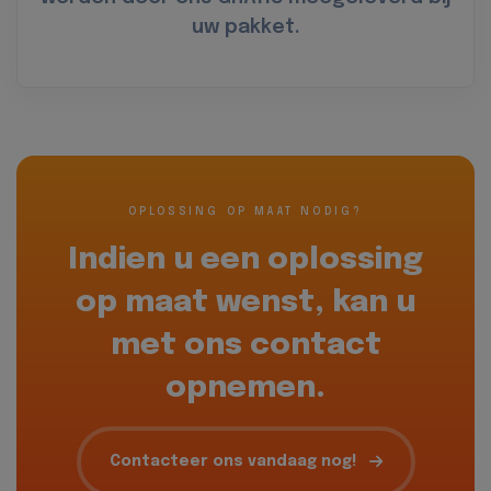
uw pakket.
OPLOSSING OP MAAT NODIG?
Indien u een oplossing
op maat wenst, kan u
met ons contact
opnemen.
Contacteer ons vandaag nog!