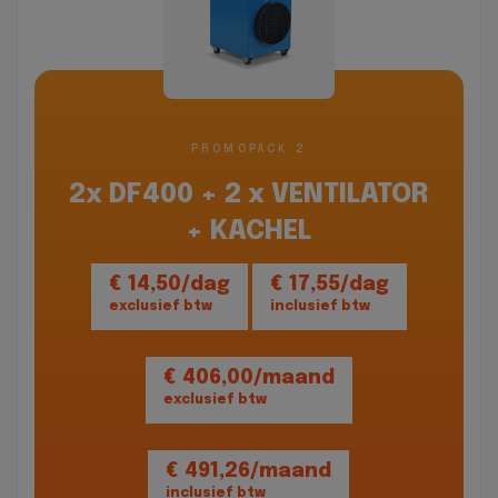
PROMOPACK 2
2x DF400 + 2 x VENTILATOR
+ KACHEL
€ 14,50/dag
€ 17,55/dag
exclusief btw
inclusief btw
€ 406,00/maand
exclusief btw
€ 491,26/maand
inclusief btw