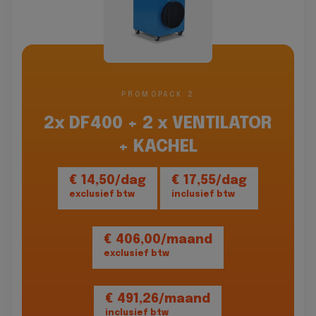
PROMOPACK 2
2x DF400 + 2 x VENTILATOR
+ KACHEL
€ 14,50/dag
€ 17,55/dag
exclusief btw
inclusief btw
€ 406,00/maand
exclusief btw
€ 491,26/maand
inclusief btw