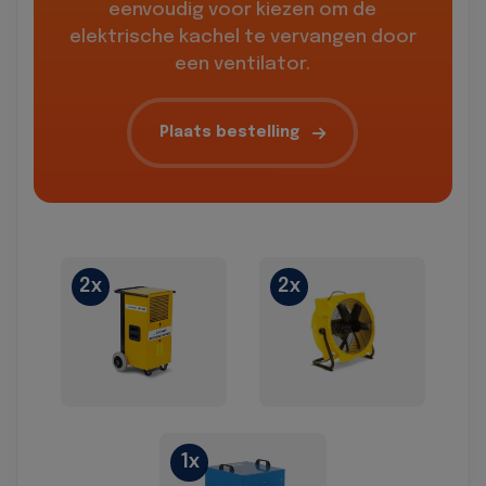
eenvoudig voor kiezen om de
elektrische kachel te vervangen door
een ventilator.
Plaats bestelling
2x
2x
1x