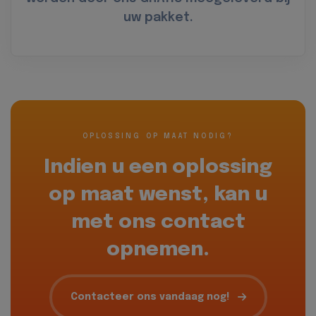
uw pakket.
OPLOSSING OP MAAT NODIG?
Indien u een oplossing
op maat wenst, kan u
met ons contact
opnemen.
Contacteer ons vandaag nog!