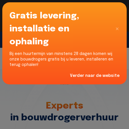
Gratis levering,
Voor onze Nederlandse klanten... Wij zijn maar
liefst 52% goedkoper dan verhuurders uit NL -
limburg en Noord-Brabant!
|
Lees meer
Sluiten
installatie en
ophaling
Gratis offerte
Bij een huurtermijn van minstens 28 dagen komen wij
onze bouwdrogers gratis bij u leveren, installeren en
terug ophalen!
Verder naar de website
Home
Experts
in bouwdrogerverhuur