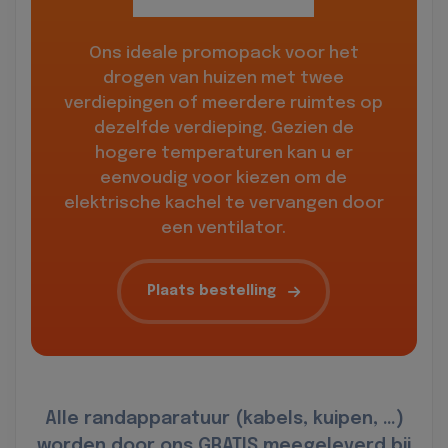
Ons ideale promopack voor het
drogen van huizen met twee
verdiepingen of meerdere ruimtes op
dezelfde verdieping. Gezien de
hogere temperaturen kan u er
eenvoudig voor kiezen om de
elektrische kachel te vervangen door
een ventilator.
Plaats bestelling
Alle randapparatuur (kabels, kuipen, …)
worden door ons GRATIS meegeleverd bij