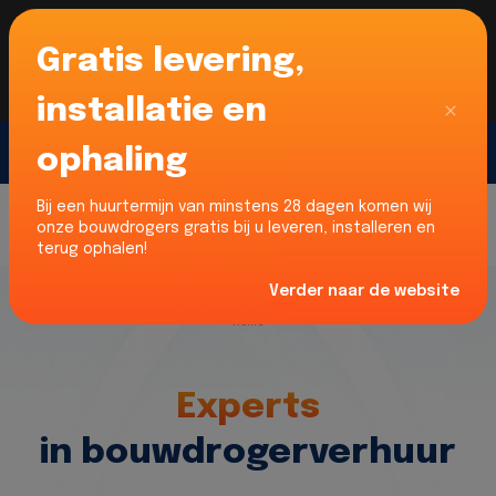
Gratis levering,
Voor onze Nederlandse klanten... Wij zijn maar
liefst 52% goedkoper dan verhuurders uit NL -
limburg en Noord-Brabant!
|
Lees meer
Sluiten
installatie en
ophaling
Gratis offerte
Bij een huurtermijn van minstens 28 dagen komen wij
onze bouwdrogers gratis bij u leveren, installeren en
terug ophalen!
Verder naar de website
Home
Experts
in bouwdrogerverhuur