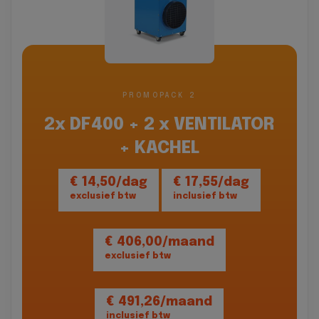
PROMOPACK 2
2x DF400 + 2 x VENTILATOR
+ KACHEL
€ 14,50/dag
€ 17,55/dag
exclusief btw
inclusief btw
€ 406,00/maand
exclusief btw
€ 491,26/maand
inclusief btw