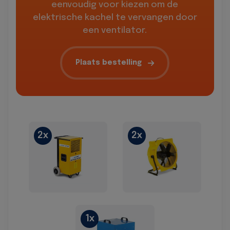
eenvoudig voor kiezen om de
elektrische kachel te vervangen door
een ventilator.
Plaats bestelling
2x
2x
1x