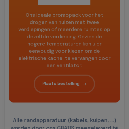
Ons ideale promopack voor het
drogen van huizen met twee
verdiepingen of meerdere ruimtes op
dezelfde verdieping. Gezien de
hogere temperaturen kan u er
eenvoudig voor kiezen om de
elektrische kachel te vervangen door
een ventilator.
Plaats bestelling
Alle randapparatuur (kabels, kuipen, …)
worden door ons GRATIS meegeleverd bij