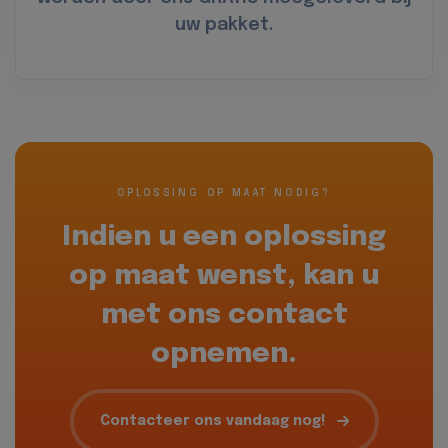
uw pakket.
OPLOSSING OP MAAT NODIG?
Indien u een oplossing
op maat wenst, kan u
met ons contact
opnemen.
Contacteer ons vandaag nog!