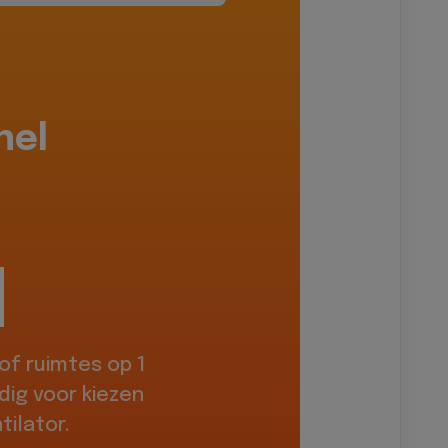
hel
f ruimtes op 1
dig voor kiezen
ilator.