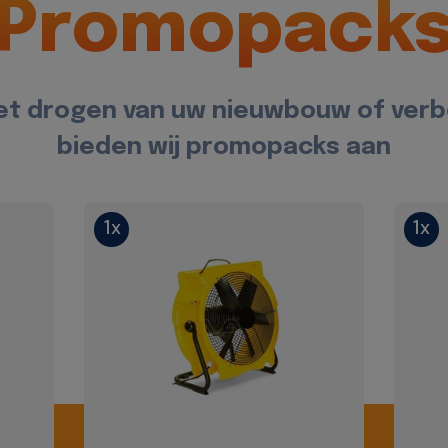
Promopack
et drogen van uw nieuwbouw of ver
bieden wij promopacks aan
1x
1x