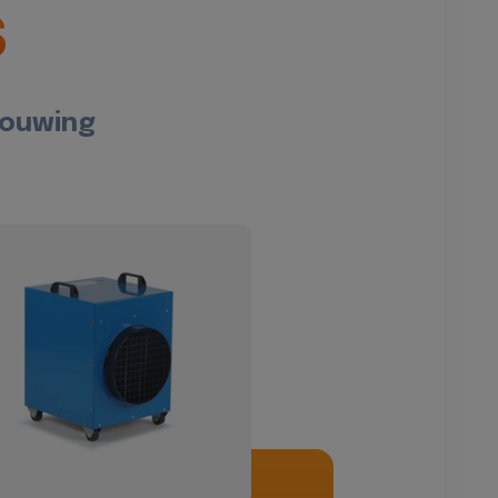
s
bouwing