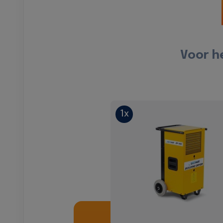
Voor h
1x