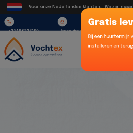
Voor onze Nederlandse klanten... Wij zijn maa
Gratis lev
+32468337160
bouwdrogerverhuur@vochtex.be
Bij een huurtermijn
installeren en teru