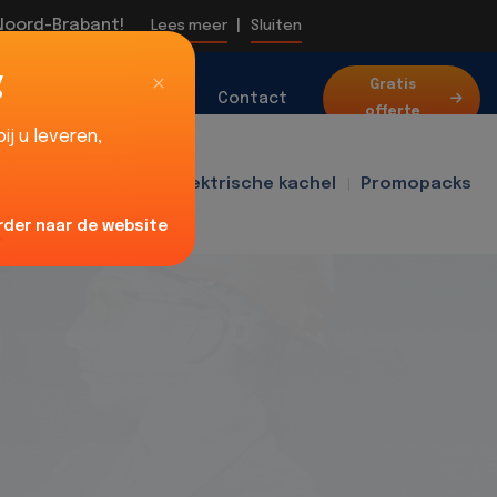
 Noord-Brabant!
|
Lees meer
Sluiten
g
Over
Gratis
Blog
Contact
offerte
ons
j u leveren,
f400
Ventilator
Elektrische kachel
Promopacks
rder naar de website