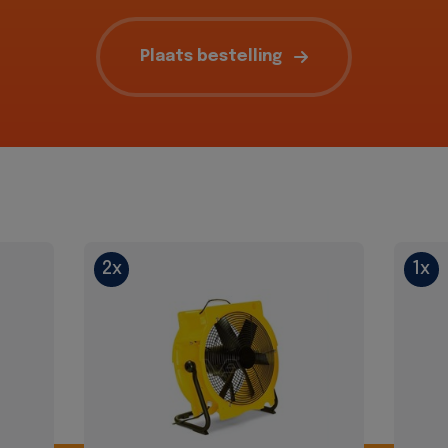
Plaats bestelling
2x
1x