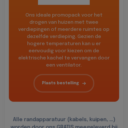
Ons ideale promopack voor het
drogen van huizen met twee
verdiepingen of meerdere ruimtes op
dezelfde verdieping. Gezien de
hogere temperaturen kan u er
eenvoudig voor kiezen om de
elektrische kachel te vervangen door
een ventilator.
Plaats bestelling
Alle randapparatuur (kabels, kuipen, …)
worden door ons GRATIS meegeleverd bij