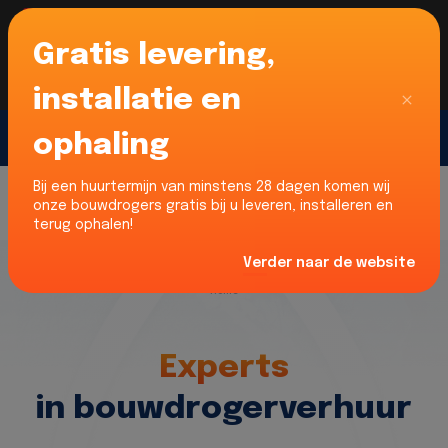
Gratis levering,
Voor onze Nederlandse klanten... Wij zijn maar
liefst 52% goedkoper dan verhuurders uit NL -
limburg en Noord-Brabant!
|
Lees meer
Sluiten
installatie en
ophaling
Gratis offerte
Bij een huurtermijn van minstens 28 dagen komen wij
onze bouwdrogers gratis bij u leveren, installeren en
terug ophalen!
Verder naar de website
Home
Experts
in bouwdrogerverhuur