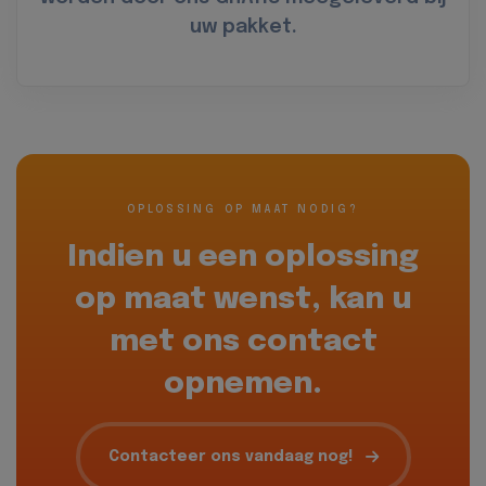
uw pakket.
OPLOSSING OP MAAT NODIG?
Indien u een oplossing
op maat wenst, kan u
met ons contact
opnemen.
Contacteer ons vandaag nog!