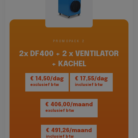
PROMOPACK 2
2x DF400 + 2 x VENTILATOR
+ KACHEL
€ 14,50/dag
€ 17,55/dag
exclusief btw
inclusief btw
€ 406,00/maand
exclusief btw
€ 491,26/maand
inclusief btw