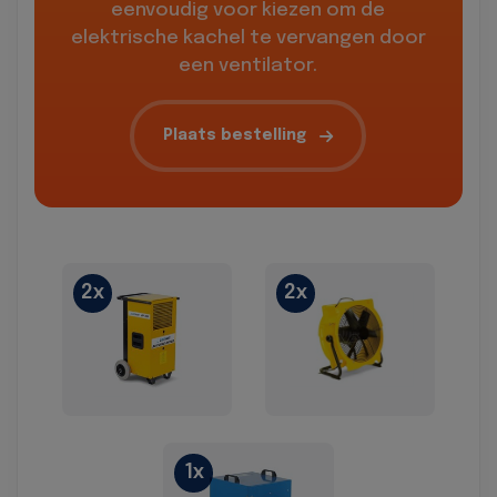
eenvoudig voor kiezen om de
elektrische kachel te vervangen door
een ventilator.
Plaats bestelling
2x
2x
1x