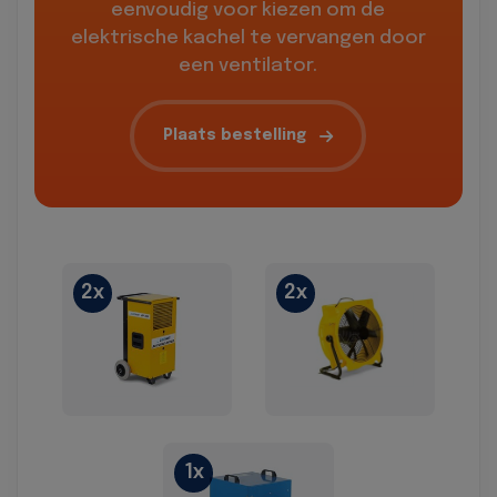
eenvoudig voor kiezen om de
elektrische kachel te vervangen door
een ventilator.
Plaats bestelling
2x
2x
1x