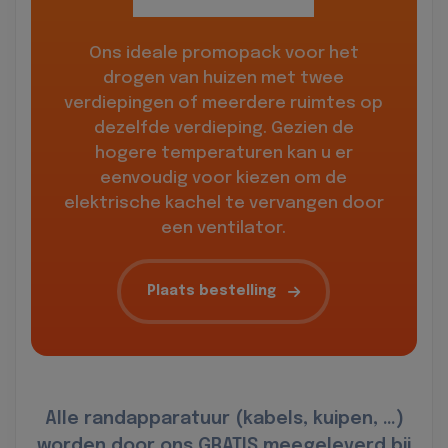
Ons ideale promopack voor het
drogen van huizen met twee
verdiepingen of meerdere ruimtes op
dezelfde verdieping. Gezien de
hogere temperaturen kan u er
eenvoudig voor kiezen om de
elektrische kachel te vervangen door
een ventilator.
Plaats bestelling
Alle randapparatuur (kabels, kuipen, …)
worden door ons GRATIS meegeleverd bij