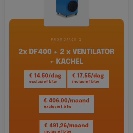
PROMOPACK 2
2x DF400 + 2 x VENTILATOR
+ KACHEL
€ 14,50/dag
€ 17,55/dag
exclusief btw
inclusief btw
€ 406,00/maand
exclusief btw
€ 491,26/maand
inclusief btw