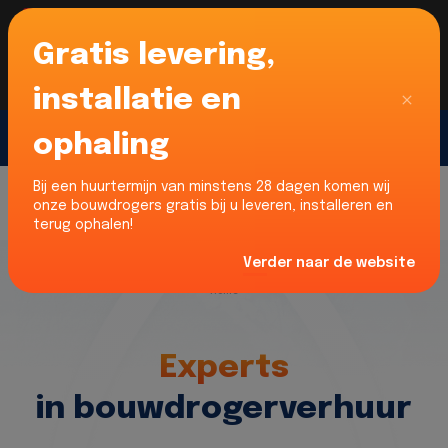
Gratis levering,
Voor onze Nederlandse klanten... Wij zijn maar
liefst 52% goedkoper dan verhuurders uit NL -
limburg en Noord-Brabant!
|
Lees meer
Sluiten
installatie en
ophaling
Gratis offerte
Bij een huurtermijn van minstens 28 dagen komen wij
onze bouwdrogers gratis bij u leveren, installeren en
terug ophalen!
Verder naar de website
Home
Experts
in bouwdrogerverhuur