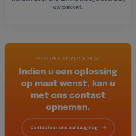
uw pakket.
OPLOSSING OP MAAT NODIG?
Indien u een oplossing
op maat wenst, kan u
met ons contact
opnemen.
Contacteer ons vandaag nog!