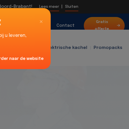
 Noord-Brabant!
|
Lees meer
Sluiten
g
Over
Gratis
Blog
Contact
offerte
ons
j u leveren,
f400
Ventilator
Elektrische kachel
Promopacks
rder naar de website