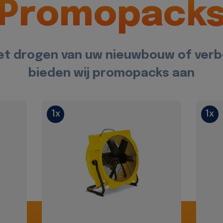
Promopack
et drogen van uw nieuwbouw of ver
bieden wij promopacks aan
1x
1x