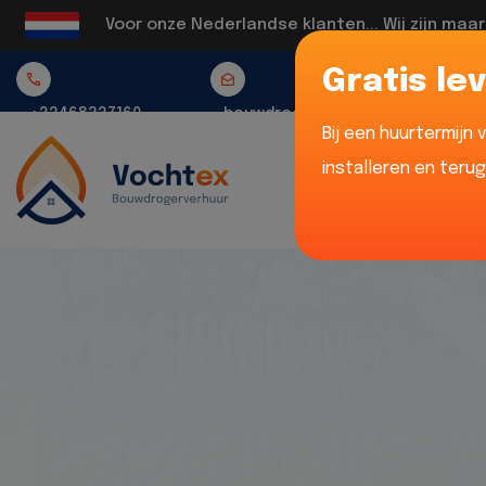
Voor onze Nederlandse klanten... Wij zijn maa
Gratis lev
+32468337160
bouwdrogerverhuur@vochtex.be
Bij een huurtermijn
installeren en teru