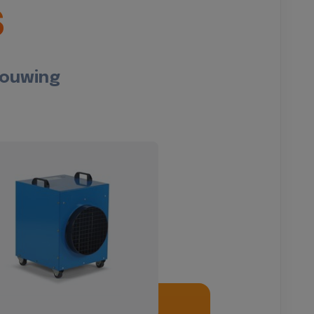
s
bouwing