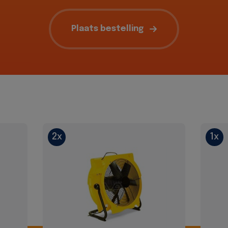
Plaats bestelling
2x
1x