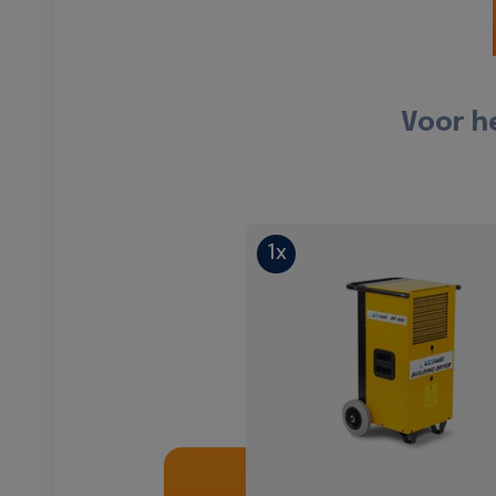
Voor h
1x