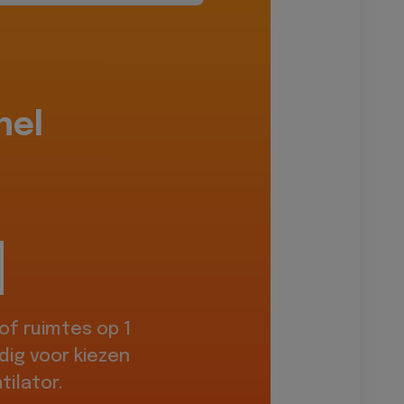
hel
f ruimtes op 1
dig voor kiezen
ilator.