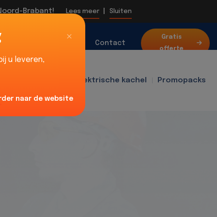
 Noord-Brabant!
|
Lees meer
Sluiten
g
Over
Gratis
Blog
Contact
offerte
ons
j u leveren,
f400
Ventilator
Elektrische kachel
Promopacks
rder naar de website