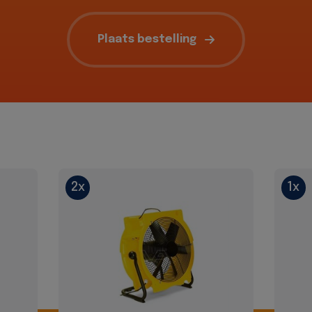
Plaats bestelling
2x
1x