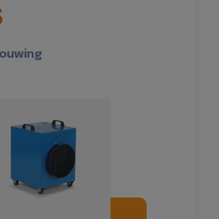
s
bouwing