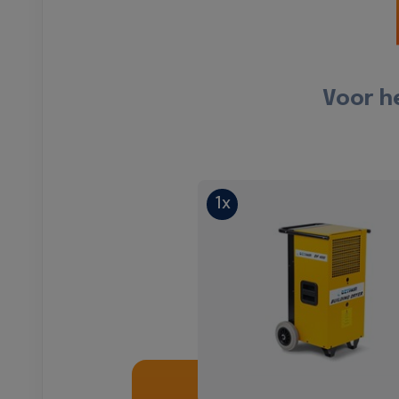
Voor h
1x