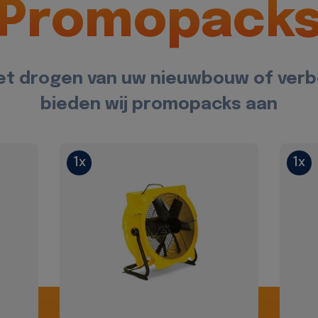
Promopack
et drogen van uw nieuwbouw of ver
bieden wij promopacks aan
1x
1x