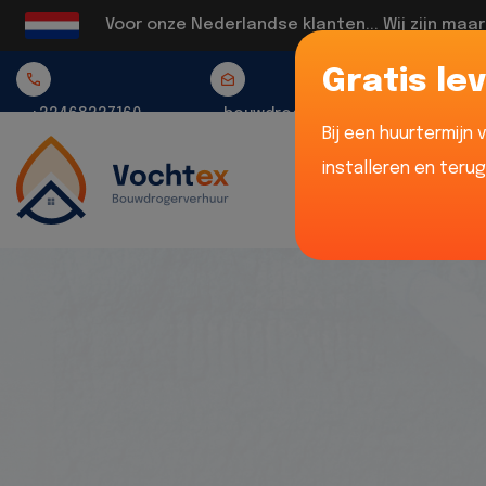
Voor onze Nederlandse klanten... Wij zijn maa
Gratis lev
+32468337160
bouwdrogerverhuur@vochtex.be
Bij een huurtermijn
installeren en teru