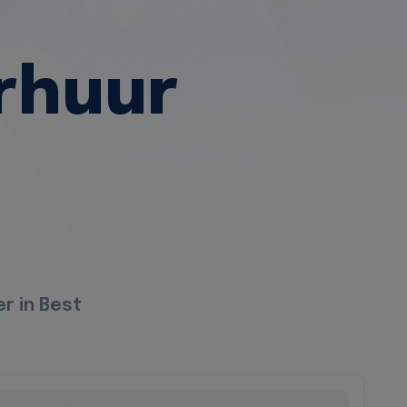
rhuur
r in Best