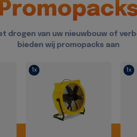
Promopack
et drogen van uw nieuwbouw of ver
bieden wij promopacks aan
1x
1x