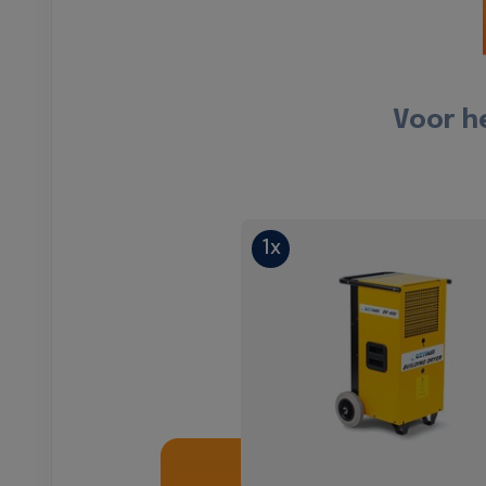
Voor h
1x