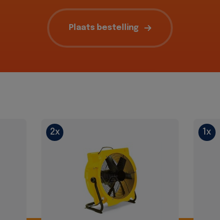
Plaats bestelling
2x
1x