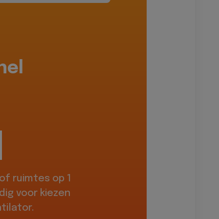
hel
f ruimtes op 1
dig voor kiezen
ilator.