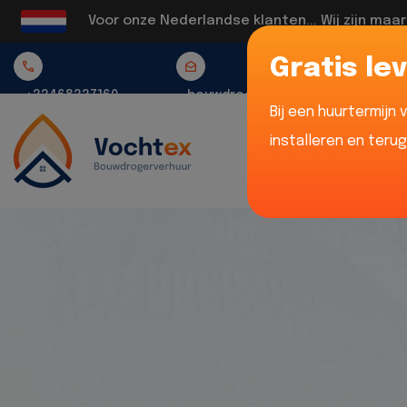
Voor onze Nederlandse klanten... Wij zijn maa
Gratis lev
+32468337160
bouwdrogerverhuur@vochtex.be
Bij een huurtermijn
installeren en teru