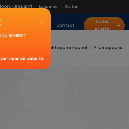
 Noord-Brabant!
|
Lees meer
Sluiten
g
Over
Gratis
Blog
Contact
offerte
ons
j u leveren,
f400
Ventilator
Elektrische kachel
Promopacks
rder naar de website