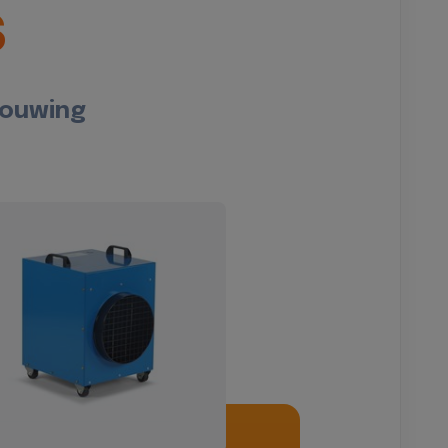
s
bouwing