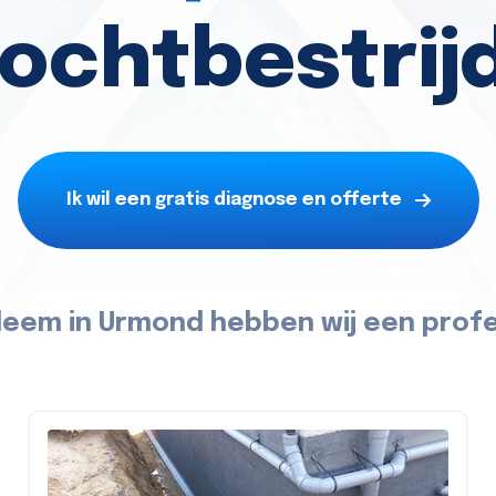
vochtbestrij
Ik wil een gratis diagnose en offerte
leem in Urmond hebben wij een profe