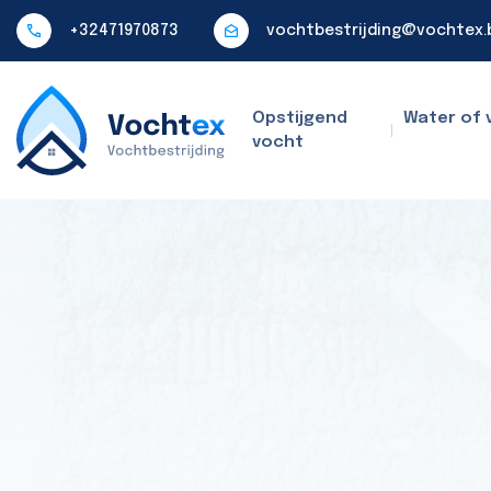
+32471970873
vochtbestrijding@vochtex.
Opstijgend
Water of 
vocht