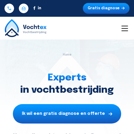
Gratis diagnose
Home
Experts
in vochtbestrijding
Ik wil een gratis diagnose en offerte