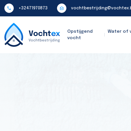
+32471970873
vochtbestrijding@vochtex.
Opstijgend
Water of 
vocht