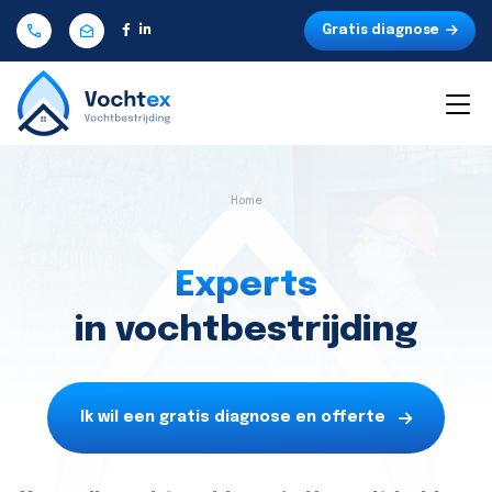
Gratis diagnose
Home
Experts
in vochtbestrijding
Ik wil een gratis diagnose en offerte