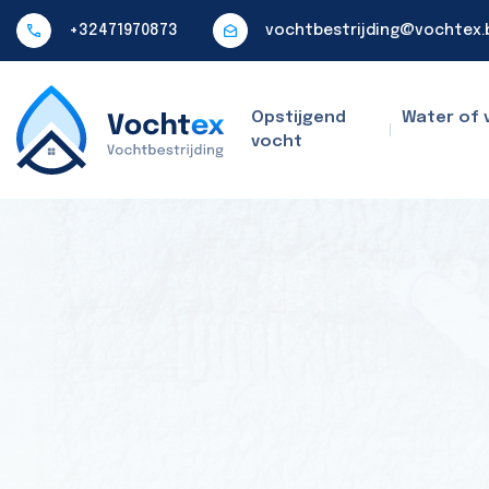
+32471970873
vochtbestrijding@vochtex.
Opstijgend
Water of 
vocht