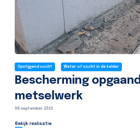
Opstijgend vocht
Water of vocht in de kelder
Bescherming opgaan
metselwerk
08 september 2022
Bekijk realisatie