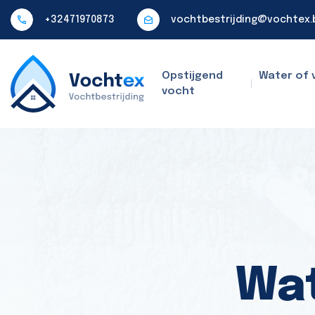
+32471970873
vochtbestrijding@vochtex.
Opstijgend
Water of 
vocht
Wat