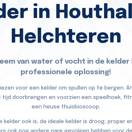
der in Houtha
Helchteren
eem van water of vocht in de kelder
professionele oplossing!
zen voor een kelder om spullen op te bergen. An
e) tijd doorbrengen en voorzien een speelhoek, fit
een heuse thuisbioscoop.
 kelder ook is, de ideale kelder is droog, proper 
ers ook nog andere nare gevolgen hebben voor d