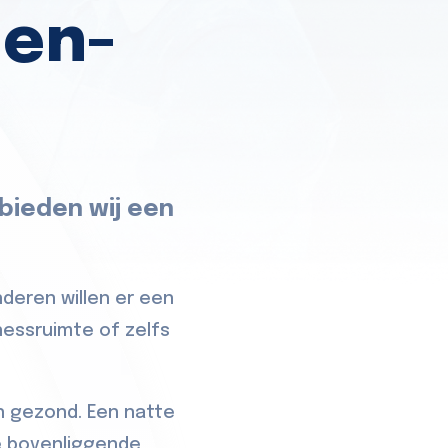
len-
 bieden wij een
deren willen er een
nessruimte of zelfs
en gezond. Een natte
e bovenliggende