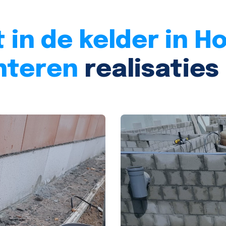
 in de kelder in H
hteren
realisaties