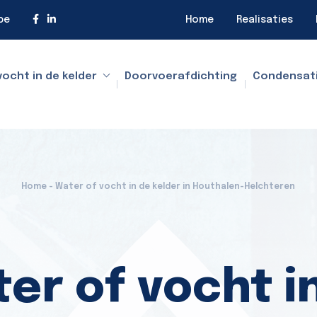
be
Home
Realisaties
vocht in de kelder
Doorvoerafdichting
Condensat
Home - Water of vocht in de kelder in Houthalen-Helchteren
er of vocht i