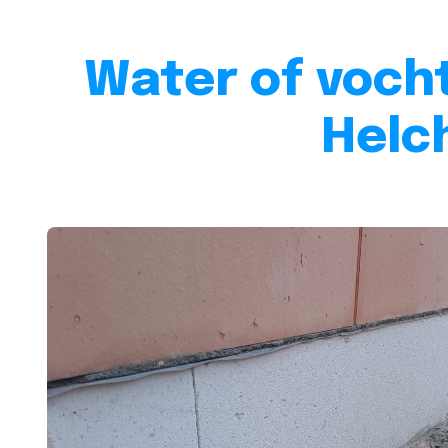
Water of vocht
Helc