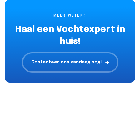
MEER WETEN?
Haal een Vochtexpert in
huis!
Contacteer ons vandaag nog!