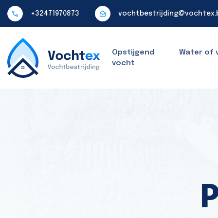
+32471970873
vochtbestrijding@vochtex.
Opstijgend
Water of 
vocht
P