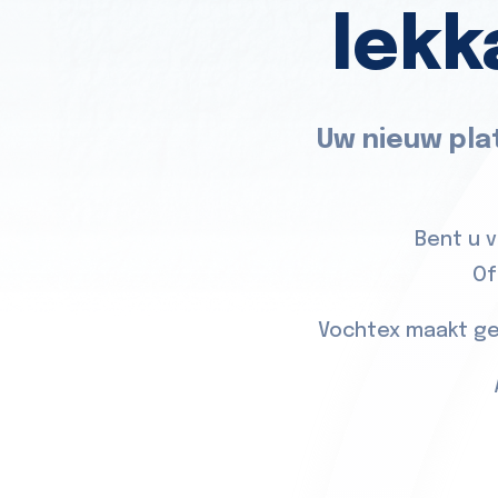
lekk
Uw nieuw pla
Bent u 
Of
Vochtex maakt ge