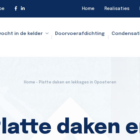
be
Home
Realisaties
vocht in de kelder
Doorvoerafdichting
Condensat
Home - Platte daken en lekkages in Opoeteren
latte daken 