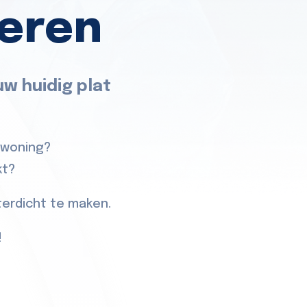
teren
w huidig plat
wwoning?
kt?
erdicht te maken.
!