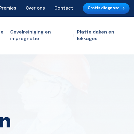
Premies
Over ons
Contact
Gratis diagnose
ie
Gevelreiniging en
Platte daken en
impregnatie
lekkages
en