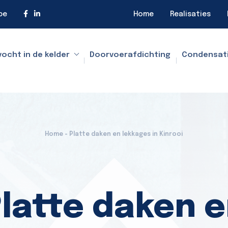
be
Home
Realisaties
vocht in de kelder
Doorvoerafdichting
Condensat
Home - Platte daken en lekkages in Kinrooi
latte daken 