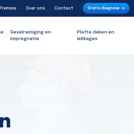
Premies
Over ons
Contact
Gratis diagnose
ie
Gevelreiniging en
Platte daken en
impregnatie
lekkages
en