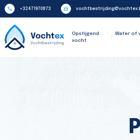
+32471970873
vochtbestrijding@vochtex.
Opstijgend
Water of 
vocht
P