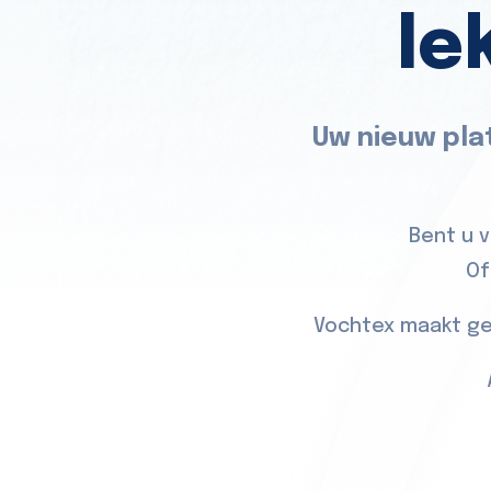
le
Uw nieuw pla
Bent u 
Of
Vochtex maakt ge