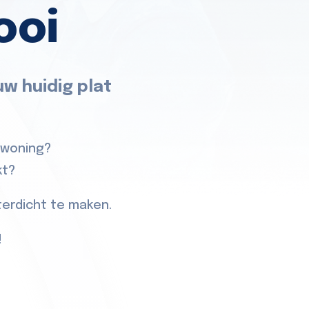
ooi
w huidig plat
wwoning?
kt?
erdicht te maken.
!