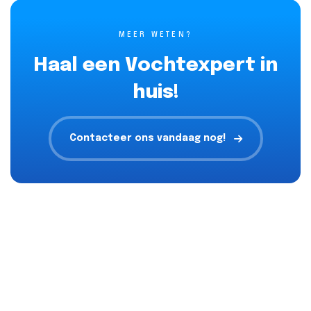
MEER WETEN?
Haal een Vochtexpert in
huis!
Contacteer ons vandaag nog!